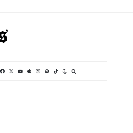
Facebook
X
YouTube
Apple
Instagram
Spotify
TikTok
Switch skin
Buscar