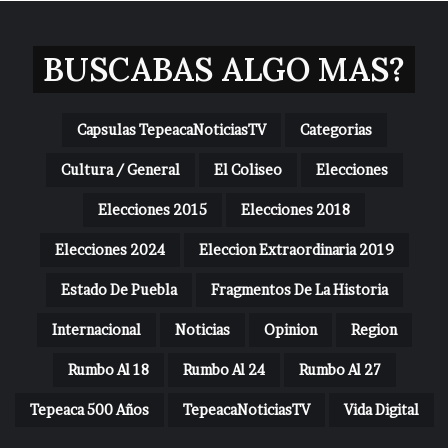
BUSCABAS ALGO MAS?
Capsulas TepeacaNoticiasTV
Categorias
Cultura / General
El Coliseo
Elecciones
Elecciones 2015
Elecciones 2018
Elecciones 2024
Eleccion Extraordinaria 2019
Estado De Puebla
Fragmentos De La Historia
Internacional
Noticias
Opinion
Region
Rumbo Al 18
Rumbo Al 24
Rumbo Al 27
Tepeaca 500 Años
TepeacaNoticiasTV
Vida Digital