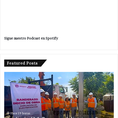
Sigue nuestro Podcast en Spotify
Featured Posts
Desaparece
otra
mujer
en
Tepeaca
;
ahora
en
Hace 22 horas