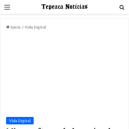
Menu
B
Inicio
/
Vida Digital
Vida Digital