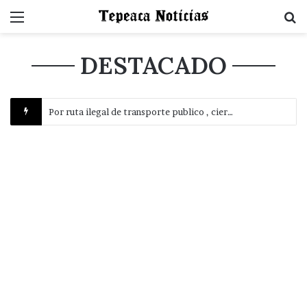
Menu
B
DESTACADO
Por ruta ilegal de transporte publico , cierran el centro de San Nicolás Zoyapetlayoca , Tepeaca