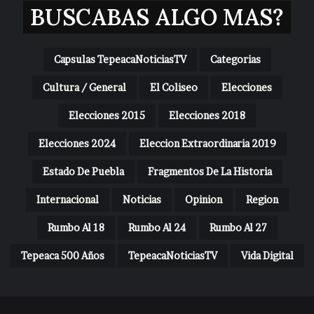
BUSCABAS ALGO MAS?
Capsulas TepeacaNoticiasTV
Categorias
Cultura / General
El Coliseo
Elecciones
Elecciones 2015
Elecciones 2018
Elecciones 2024
Eleccion Extraordinaria 2019
Estado De Puebla
Fragmentos De La Historia
Internacional
Noticias
Opinion
Region
Rumbo Al 18
Rumbo Al 24
Rumbo Al 27
Tepeaca 500 Años
TepeacaNoticiasTV
Vida Digital