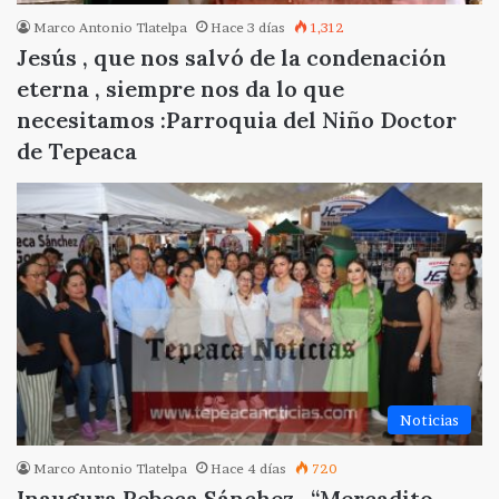
Marco Antonio Tlatelpa
Hace 3 días
1,312
Jesús , que nos salvó de la condenación
eterna , siempre nos da lo que
necesitamos :Parroquia del Niño Doctor
de Tepeaca
Noticias
Marco Antonio Tlatelpa
Hace 4 días
720
Inaugura Rebeca Sánchez , “Mercadito