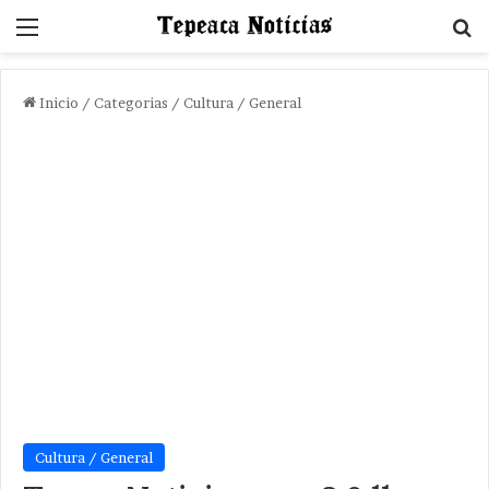
Menu
B
Inicio
/
Categorias
/
Cultura / General
Cultura / General