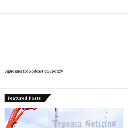
Sigue nuestro Podcast en Spotify
Featured Posts
Avanza
investigación
después