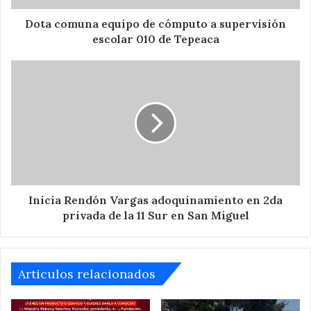
010
de
Dota comuna equipo de cómputo a supervisión
Tepeaca
escolar 010 de Tepeaca
Inicia
Rendón
Vargas
adoquinamiento
en
2da
privada
de
la
11
Inicia Rendón Vargas adoquinamiento en 2da
Sur
privada de la 11 Sur en San Miguel
en
San
Miguel
Articulos relacionados