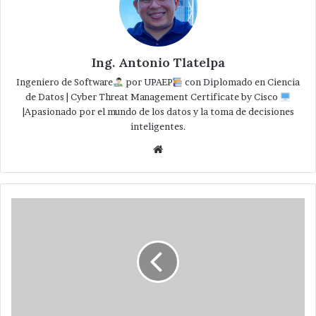
Ing. Antonio Tlatelpa
Ingeniero de Software
por UPAEP
con Diplomado en Ciencia
de Datos | Cyber Threat Management Certificate by Cisco
|Apasionado por el mundo de los datos y la toma de decisiones
inteligentes.
Website
Dota
comuna
equipo
de
cómputo
a
supervisión
escolar