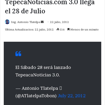
TepecaNoticias.com 3.0 llega
el 28 de Julio
Send
Ing. Antonio Tlatelpa
22 julio, 2012
an
Ultima Actualizacion: 22 julio, 2012
116
Menos de un minuto
email
El Sábado 28 será lanzado
TepeacaNoticias 3.0.
— Antonio Tlatelpa 
(@ATlatelpaTobon)
July 22, 2012