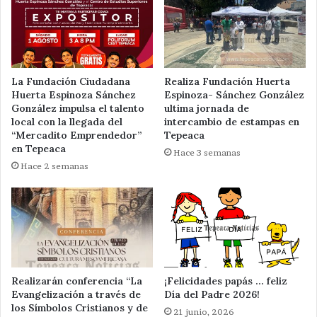
La Fundación Ciudadana
Realiza Fundación Huerta
Huerta Espinoza Sánchez
Espinoza- Sánchez González
González impulsa el talento
ultima jornada de
local con la llegada del
intercambio de estampas en
“Mercadito Emprendedor”
Tepeaca
en Tepeaca
Hace 3 semanas
Hace 2 semanas
Realizarán conferencia “La
¡Felicidades papás … feliz
Evangelización a través de
Día del Padre 2026!
los Símbolos Cristianos y de
21 junio, 2026