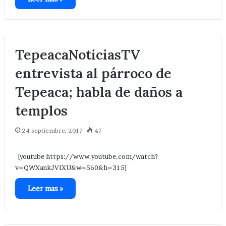
TepeacaNoticiasTV
entrevista al párroco de
Tepeaca; habla de daños a
templos
24 septiembre, 2017
47
[youtube https://www.youtube.com/watch?
v=QWXankJVIXU&w=560&h=315]
Leer mas »