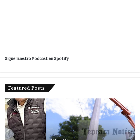
Sigue nuestro Podcast en Spotify
Featured Posts
Pone
Va
en
po
marcha
má
Velazquez
se
Romero
en
un
Gu