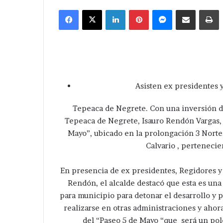
email
Facebook
X
LinkedIn
Pinterest
Messenger
Compartir via Correo
I
Asisten ex presidentes y
Tepeaca de Negrete. Con una inversión de
Tepeaca de Negrete, Isauro Rendón Vargas, 
Mayo”, ubicado en la prolongación 3 Norte
Calvario , pertenecie
En presencia de ex presidentes, Regidores y 
Rendón, el alcalde destacó que esta es un
para municipio para detonar el desarrollo y
realizarse en otras administraciones y ahor
del “Paseo 5 de Mayo “que será un polo