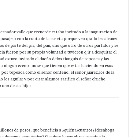
ernador valle que recuerde estaba invitado a la inaguracion de
pasaje o con la cuota de la caseta porque veo q solo les alcanzo
os de parte del pri, del pan, uno que otro de otros partidos y se
ia fueron por su propia voluntad o tuvieron q ir a desquitar el
ad estuvo invitado el dueño delos tianguis de tepeaca y las
ar a ningun evento no se que tienen que estar haciendo en esos
o por tepeaca como el señor centeno, el señor juarez,los de la
 los aguilar y por citar algunos ratifico el señor chucho
 uno de sus hijos
millones de pesos, que beneficia a ¿quién?¿cuantos?¿desahoga
ona derrama económica? Si quiere hacer obras termine la