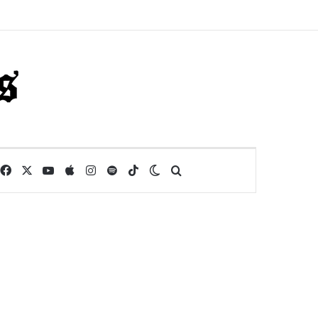
Facebook
X
YouTube
Apple
Instagram
Spotify
TikTok
Switch skin
Buscar