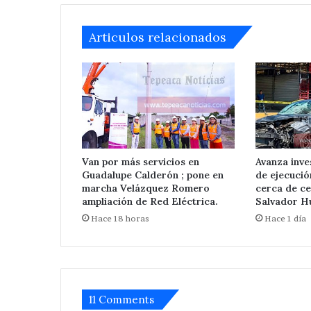
Red
Eléctrica.
Articulos relacionados
Van por más servicios en
Avanza inve
Guadalupe Calderón ; pone en
de ejecuci
marcha Velázquez Romero
cerca de ce
ampliación de Red Eléctrica.
Salvador Hu
Hace 18 horas
Hace 1 día
11 Comments