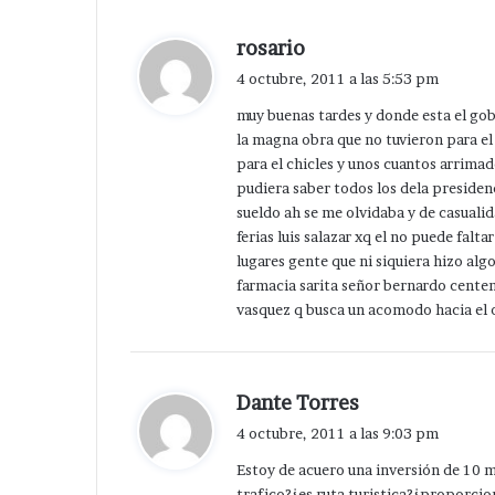
d
rosario
i
4 octubre, 2011 a las 5:53 pm
c
muy buenas tardes y donde esta el gob
e
la magna obra que no tuvieron para el 
:
para el chicles y unos cuantos arrimad
pudiera saber todos los dela presidenc
sueldo ah se me olvidaba y de casualid
ferias luis salazar xq el no puede falt
lugares gente que ni siquiera hizo alg
farmacia sarita señor bernardo centeno
vasquez q busca un acomodo hacia el o
d
Dante Torres
i
4 octubre, 2011 a las 9:03 pm
c
Estoy de acuero una inversión de 10 
e
trafico?¿es ruta turistica?¿proporci