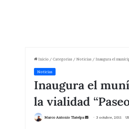
Inicio
/
Categorias
/
Noticias
/
Inaugura el muníci
Noticias
Inaugura el mun
la vialidad “Pase
Send
Marco Antonio Tlatelpa
3 octubre, 2011
Ul
an