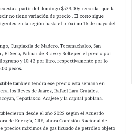
Tepeaca.
 cuesta a partir del domingo $579.00y recordar que la
cir no tiene variación de precio . El costo sigue
vigentes en la región hasta el próximo 16 de mayo del
ingo, Cuapiaxtla de Madero, Tecamachalco, San
, El Seco, Palmar de Bravo y Soltepec el precio por
logramo y 10.42 por litro, respectivamente por lo
6.00 pesos.
ustible también tendrá ese precio esta semana en
ra, los Reyes de Juárez, Rafael Lara Grajales,
coyan, Tepatlaxco, Acajete y la capital poblana.
establecieron desde el año 2022 según el Acuerdo
ra de Energía, CRE, ahora Comisión Nacional de
 de precios máximos de gas licuado de petróleo objeto