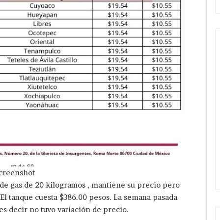
Entrega
Sergio
Juárez
apoyos
económicos
Hace 8 horas
para
Entrega Sergio Juárez 
as
dignificación
ación en precio del gas
económicos para dignif
de
peaca y la región del 9
de espacios del mercado
espacios
agosto.
Yunes Arellano de Tepea
del
creenshot
mercado
o de gas de 20 kilogramos , mantiene su precio pero
Julián
Yunes
.El tanque cuesta $386.00 pesos. La semana pasada
Arellano
s decir no tuvo variación de precio.
de