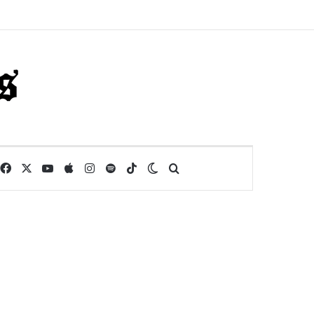
Facebook
X
YouTube
Apple
Instagram
Spotify
TikTok
Switch skin
Buscar