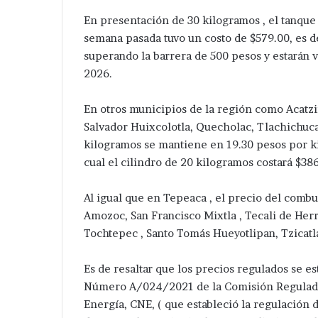
de
En presentación de 30 kilogramos , el tanque
agosto.
semana pasada tuvo un costo de $579.00, es de
superando la barrera de 500 pesos y estarán 
2026.
En otros municipios de la región como Acatz
Salvador Huixcolotla, Quecholac, Tlachichuca 
kilogramos se mantiene en 19.30 pesos por ki
cual el cilindro de 20 kilogramos costará $38
Al igual que en Tepeaca , el precio del comb
Amozoc, San Francisco Mixtla , Tecali de Herre
Tochtepec , Santo Tomás Hueyotlipan, Tzicatla
Es de resaltar que los precios regulados se 
Número A/024/2021 de la Comisión Regulado
Energía, CNE, ( que estableció la regulación