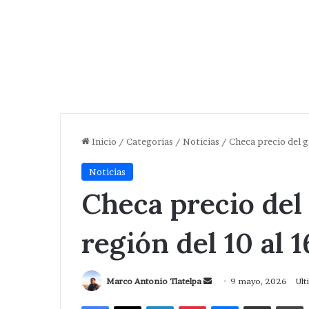
Inicio
/
Categorias
/
Noticias
/
Checa precio del g
Noticias
Checa precio del
región del 10 al 
Send
Marco Antonio Tlatelpa
9 mayo, 2026
Ult
an
Facebook
X
LinkedIn
Pinterest
Messenger
Compartir via Correo
I