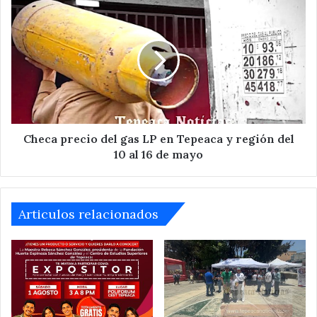
Checa
precio
del
gas
LP
en
Tepeaca
y
región
del
Checa precio del gas LP en Tepeaca y región del
10
10 al 16 de mayo
al
16
de
mayo
Articulos relacionados