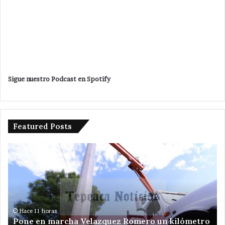
Sigue nuestro Podcast en Spotify
Featured Posts
Van
por
más
servicios
en
Guadalupe
Calderón
Hace 2 días
uez Romero un kilómetro
Van por más servicios en G
;