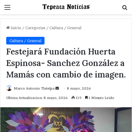
Menu
B
Inicio
/
Categorias
/
Cultura / General
Cultura / General
Festejará Fundación Huerta
Espinosa- Sanchez González a
Mamás con cambio de imagen.
Send
Marco Antonio Tlatelpa
8 mayo, 2026
an
Ultima Actualizacion: 8 mayo, 2026
119
1 Minuto Leido
email