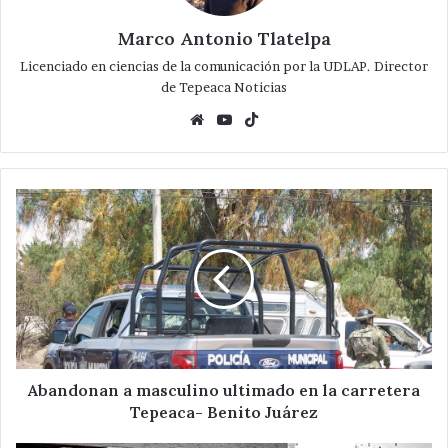
Marco Antonio Tlatelpa
Licenciado en ciencias de la comunicación por la UDLAP. Director
de Tepeaca Noticias
Website
YouTube
TikTok
Abandonan
a
masculino
ultimado
en
la
carretera
Tepeaca-
Benito
Juárez
Abandonan a masculino ultimado en la carretera
Tepeaca- Benito Juárez