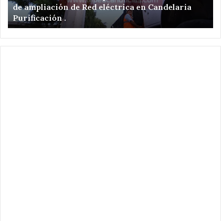
léctrica en Candelaria
pone en marcha Velázquez
pone
de Red Eléctrica.
en
marcha
Velázquez
Romero
ampliación
de
Red
Eléctrica.