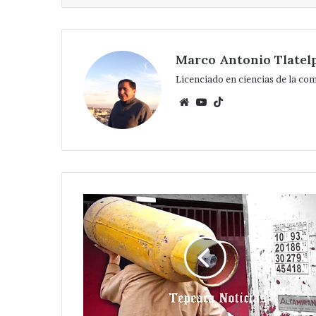
Marco Antonio Tlatel
Licenciado en ciencias de la co
Website
YouTube
TikTok
Checa
precio
del
gas
LP
en
Tepeaca
y