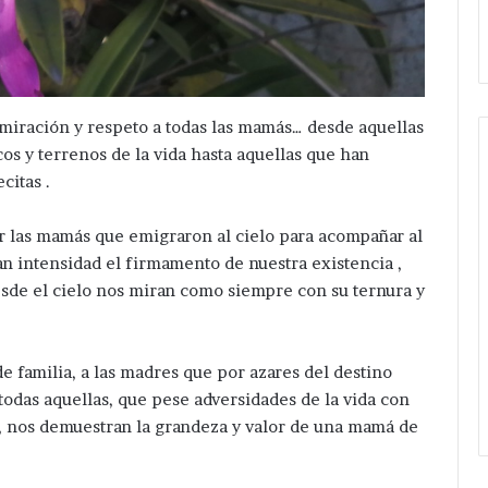
pone
.
ampliación de Red Eléctrica.
en
marcha
Velázquez
Romero
ampliación
miración y respeto a todas las mamás… desde aquellas
de
cos y terrenos de la vida hasta aquellas que han
Red
citas .
Eléctrica.
r las mamás que emigraron al cielo para acompañar al
an intensidad el firmamento de nuestra existencia ,
sde el cielo nos miran como siempre con su ternura y
de familia, a las madres que por azares del destino
todas aquellas, que pese adversidades de la vida con
s , nos demuestran la grandeza y valor de una mamá de