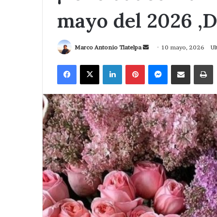
mayo del 2026 ,D
Send
Marco Antonio Tlatelpa
10 mayo, 2026
Ul
an
Facebook
X
LinkedIn
Pinterest
Messenger
Compartir via Correo
I
email