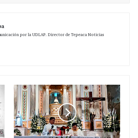
pa
municación por la UDLAP. Director de Tepeaca Noticias
El
amor
de
una
verdadera
madre
es
el