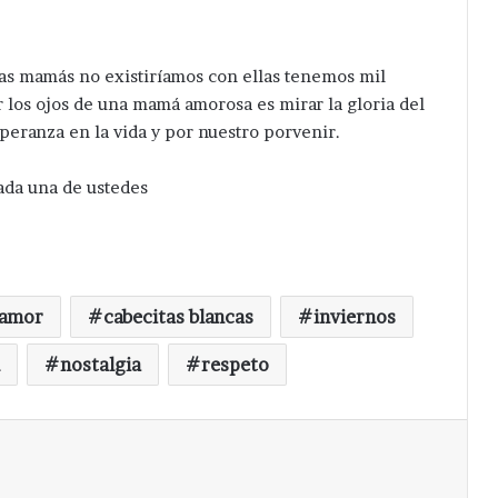
n las mamás no existiríamos con ellas tenemos mil
r los ojos de una mamá amorosa es mirar la gloria del
eranza en la vida y por nuestro porvenir.
ada una de ustedes
amor
cabecitas blancas
inviernos
nostalgia
respeto
Imprimir