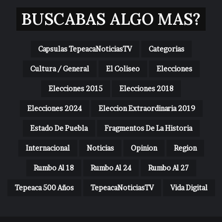
BUSCABAS ALGO MAS?
Capsulas TepeacaNoticiasTV
Categorias
Cultura / General
El Coliseo
Elecciones
Elecciones 2015
Elecciones 2018
Elecciones 2024
Eleccion Extraordinaria 2019
Estado De Puebla
Fragmentos De La Historia
Internacional
Noticias
Opinion
Region
Rumbo Al 18
Rumbo Al 24
Rumbo Al 27
Tepeaca 500 Años
TepeacaNoticiasTV
Vida Digital