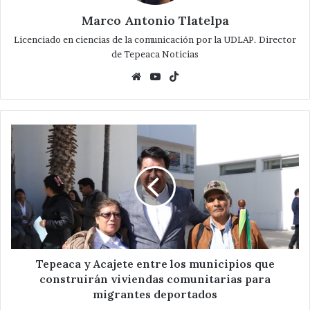
Marco Antonio Tlatelpa
Licenciado en ciencias de la comunicación por la UDLAP. Director
de Tepeaca Noticias
Website
YouTube
TikTok
Tepeaca
y
Acajete
entre
los
municipios
que
construirán
viviendas
comunitarias
Tepeaca y Acajete entre los municipios que
para
construirán viviendas comunitarias para
migrantes
migrantes deportados
deportados