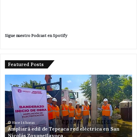
Sigue nuestro Podcast en Spotify
Featured Posts
Desaparece
otra
mujer
en
Tepeaca
;
ahora
en
Hace 17 horas
ed eléctrica en San
Desaparece otra mujer en Tepe
la
colonia Santa Cecilia .
colonia