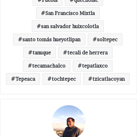
Puebla
quecholac
San Francisco Mixtla
san salvador huixcolotla
santo tomás hueyotlipan
soltepec
tanuque
tecali de herrera
tecamachalco
tepatlaxco
Tepeaca
tochtepec
tzicatlacoyan