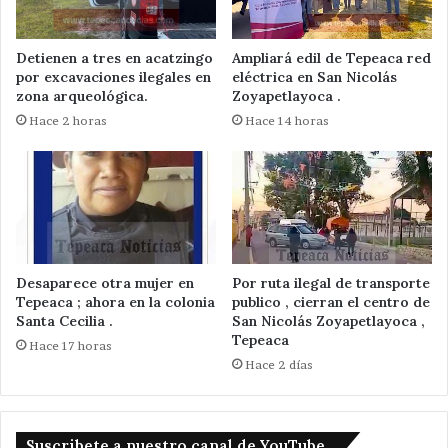
Detienen a tres en acatzingo
Ampliará edil de Tepeaca red
por excavaciones ilegales en
eléctrica en San Nicolás
zona arqueológica.
Zoyapetlayoca .
Hace 2 horas
Hace 14 horas
Desaparece otra mujer en
Por ruta ilegal de transporte
Tepeaca ; ahora en la colonia
publico , cierran el centro de
Santa Cecilia .
San Nicolás Zoyapetlayoca ,
Tepeaca
Hace 17 horas
Hace 2 días
Suscribete a nuestro canal de YouTube