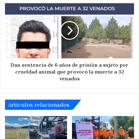
Dan
sentencia
de
6
años
de
prisión
a
sujeto
por
Dan sentencia de 6 años de prisión a sujeto por
crueldad
crueldad animal que provocó la muerte a 32
animal
venados
que
provocó
la
muerte
Articulos relacionados
a
32
venados