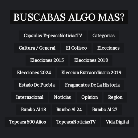
BUSCABAS ALGO MAS?
Capsulas TepeacaNoticiasTV
Categorias
Cultura / General
El Coliseo
Elecciones
Elecciones 2015
Elecciones 2018
Elecciones 2024
Eleccion Extraordinaria 2019
Estado De Puebla
Fragmentos De La Historia
Internacional
Noticias
Opinion
Region
Rumbo Al 18
Rumbo Al 24
Rumbo Al 27
Tepeaca 500 Años
TepeacaNoticiasTV
Vida Digital