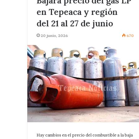
Bajará precio del gas LP
en Tepeaca y región
del 21 al 27 de junio
20 junio, 2026
670
Ampliará
edil
de
Tepeaca
red
eléctrica
Hace 2 días
en
Ampliará edil de Tepeaca
San
eléctrica en San Nicolás
Nicolás
Zoyapetlayoca .
Zoyapetlayoca
.
Hay cambios en el precio del combustible a la baja