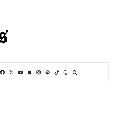
Facebook
X
YouTube
Apple
Instagram
Spotify
TikTok
Switch skin
Buscar