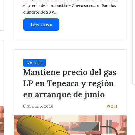
Red
el precio del combustible.Checa su costo. Para los
Eléctrica.
cilindros de 20 y…
Leer mas »
Noticias
Mantiene precio del gas
LP en Tepeaca y región
en arranque de junio
31 mayo, 2026
241