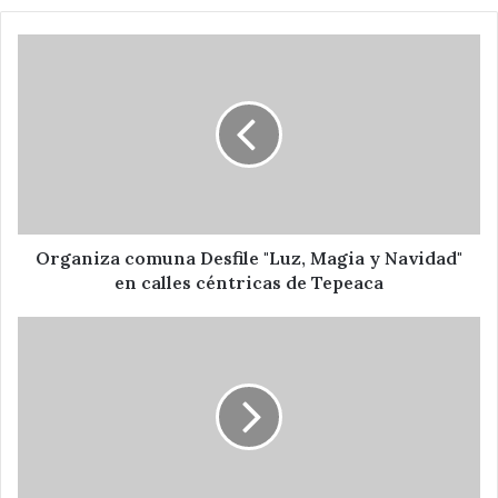
Organiza
comuna
Desfile
"Luz,
Magia
y
Navidad"
en
calles
céntricas
Organiza comuna Desfile "Luz, Magia y Navidad"
de
en calles céntricas de Tepeaca
Tepeaca
Fortalece
gobierno
estatal
seguridad
con
patrullas
equipadas
con