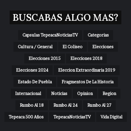
BUSCABAS ALGO MAS?
Capsulas TepeacaNoticiasTV
Categorias
Cultura / General
El Coliseo
Elecciones
Elecciones 2015
Elecciones 2018
Elecciones 2024
Eleccion Extraordinaria 2019
Estado De Puebla
Fragmentos De La Historia
Internacional
Noticias
Opinion
Region
Rumbo Al 18
Rumbo Al 24
Rumbo Al 27
Tepeaca 500 Años
TepeacaNoticiasTV
Vida Digital