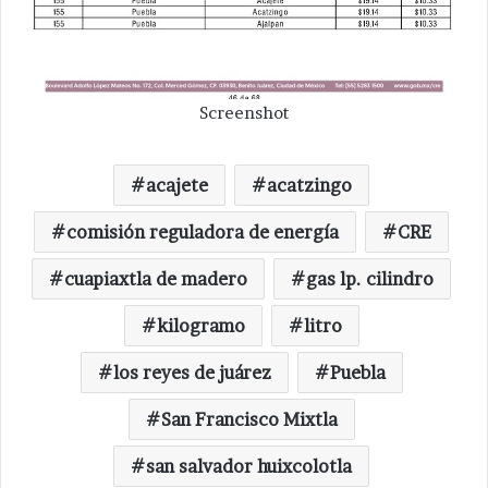
Screenshot
acajete
acatzingo
comisión reguladora de energía
CRE
cuapiaxtla de madero
gas lp. cilindro
kilogramo
litro
los reyes de juárez
Puebla
San Francisco Mixtla
san salvador huixcolotla