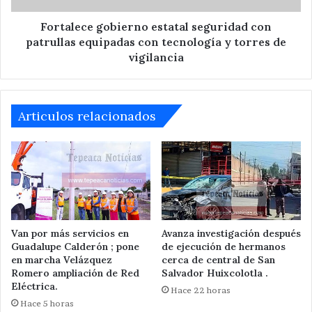
tecnología
y
Fortalece gobierno estatal seguridad con
torres
patrullas equipadas con tecnología y torres de
de
vigilancia
vigilancia
Articulos relacionados
Van por más servicios en
Avanza investigación después
Guadalupe Calderón ; pone
de ejecución de hermanos
en marcha Velázquez
cerca de central de San
Romero ampliación de Red
Salvador Huixcolotla .
Eléctrica.
Hace 22 horas
Hace 5 horas