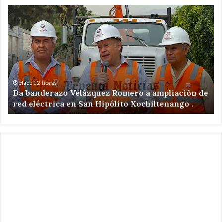
Da
De
banderazo
a
Velázquez
tr
Romero
en
a
ac
ampliación
po
de
ex
red
il
Hace 12 horas
Da banderazo Velázquez Romero a ampliación de
eléctrica
en
red eléctrica en San Hipólito Xochiltenango .
en
zo
San
ar
Hipólito
Xochiltenango
.