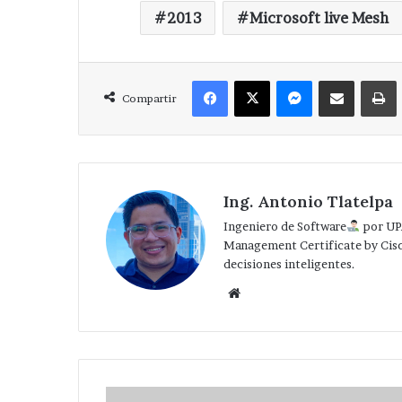
2013
Microsoft live Mesh
Facebook
X
Messenger
Compartir via Correo
Compartir
Ing. Antonio Tlatelpa
Ingeniero de Software
por UP
Management Certificate by Cis
decisiones inteligentes.
Website
Google