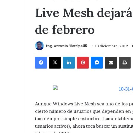
Live Mesh dejará
de febrero
Send
Ing. Antonio Tlatelpa
13 diciembre, 2012
an
Facebook
X
LinkedIn
Pinterest
Messenger
Compartir via Correo
I
email
Aunque Windows Live Mesh sea uno de los pr
cierto número de usuarios que dependen en gr
también por simple costumbre. Lamentableme
usuarios activos), ahora toca buscar un sustit