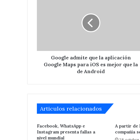
admite
que
la
aplicación
Google
Maps
para
iOS
es
Google admite que la aplicación
mejor
Google Maps para iOS es mejor que la
que
de Android
la
de
Detienen
Android
a
tres
Articulos relacionados
en
acatzingo
por
Hace 3 días
Facebook, WhatsApp e
A partir de
excavaciones
Detienen a tre
Instagram presenta fallas a
compañía s
ilegales
nivel mundial
por excavacion
28 octubre