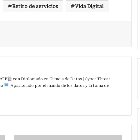
Retiro de servicios
Vida Digital
Imprimir
AEP
con Diplomado en Ciencia de Datos | Cyber Threat
co
|Apasionado por el mundo de los datos y la toma de
Facebook