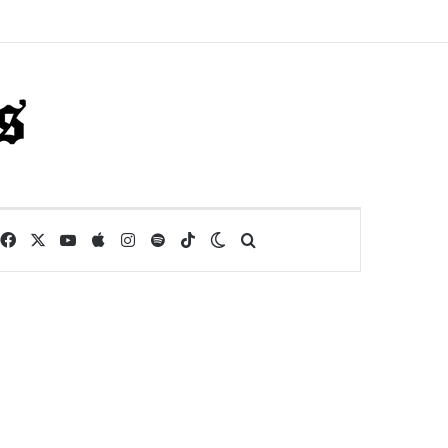
Facebook
X
YouTube
Apple
Instagram
Spotify
TikTok
Switch skin
Buscar