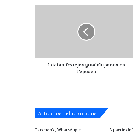
Inician
festejos
guadalupanos
en
Tepeaca
Inician festejos guadalupanos en
Tepeaca
Articulos relacionados
Facebook, WhatsApp e
A partir de