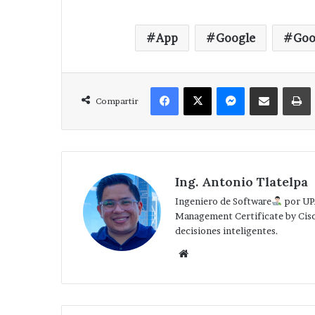
App
Google
Goo
Facebook
X
Messenger
Compartir via Correo
Compartir
Ing. Antonio Tlatelpa
Ingeniero de Software
por UP
Management Certificate by Cis
decisiones inteligentes.
Website