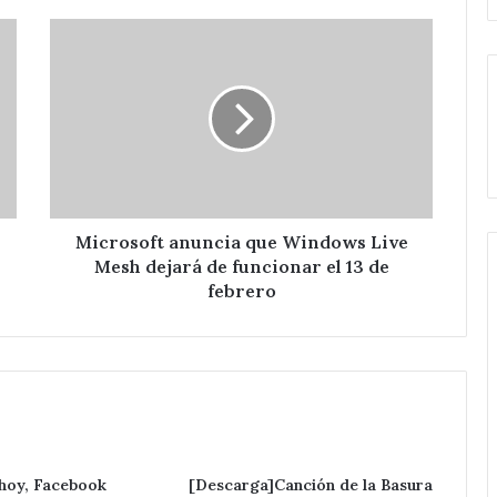
Microsoft
anuncia
que
Windows
Live
Mesh
dejará
de
funcionar
el
Microsoft anuncia que Windows Live
13
Mesh dejará de funcionar el 13 de
de
febrero
febrero
 hoy, Facebook
[Descarga]Canción de la Basura