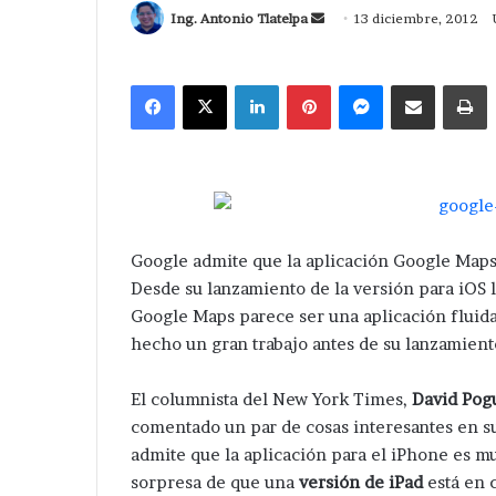
Send
Ing. Antonio Tlatelpa
13 diciembre, 2012
an
email
Facebook
X
LinkedIn
Pinterest
Messenger
Compartir via Correo
I
Google admite que la aplicación Google Maps
Desde su lanzamiento de la versión para iOS 
Google Maps parece ser una aplicación fluida
hecho un gran trabajo antes de su lanzamient
El columnista del New York Times,
David Pog
comentado un par de cosas interesantes en su
admite que la aplicación para el iPhone es m
sorpresa de que una
versión de iPad
está en 