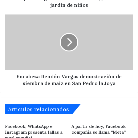
jardín de niños
Encabeza
Rendón
Vargas
demostración
de
siembra
de
maíz
en
San
Encabeza Rendón Vargas demostración de
Pedro
siembra de maíz en San Pedro la Joya
la
Joya
Articulos relacionados
Facebook, WhatsApp e
A partir de hoy, Facebook
Instagram presenta fallas a
compañía se llama “Meta”