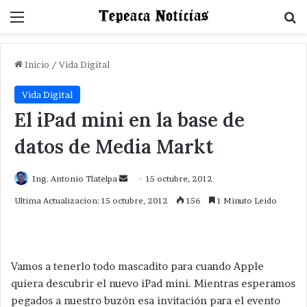
Menu
B
Inicio
/
Vida Digital
Vida Digital
El iPad mini en la base de
datos de Media Markt
Send
Ing. Antonio Tlatelpa
15 octubre, 2012
an
Ultima Actualizacion: 15 octubre, 2012
156
1 Minuto Leido
email
Vamos a tenerlo todo mascadito para cuando Apple
quiera descubrir el nuevo iPad mini. Mientras esperamos
pegados a nuestro buzón esa invitación para el evento