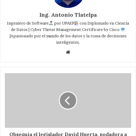
Ing. Antonio Tlatelpa
Ingeniero de Software
por UPAEP
con Diplomado en Ciencia
de Datos | Cyber Threat Management Certificate by Cisco
|Apasionado por el mundo de los datos y la toma de decisiones
inteligentes.
Website
Obsequia
el
legislador
David
Huerta,
podadora
a
jardín
de
niños
Obsequia el legislador David Huerta, podadora a