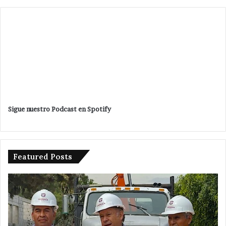
Sigue nuestro Podcast en Spotify
Featured Posts
Detienen
a
tres
en
acatzingo