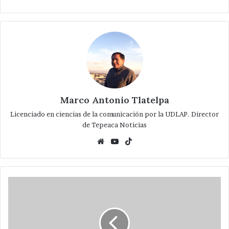
Marco Antonio Tlatelpa
Licenciado en ciencias de la comunicación por la UDLAP. Director
de Tepeaca Noticias
Website
YouTube
TikTok
El
iPad
mini
en
la