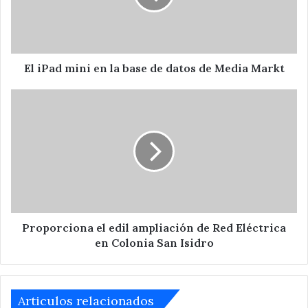
base
de
datos
de
Media
El iPad mini en la base de datos de Media Markt
Markt
Proporciona
el
edil
ampliación
de
Red
Eléctrica
en
Colonia
San
Proporciona el edil ampliación de Red Eléctrica
Isidro
en Colonia San Isidro
Articulos relacionados