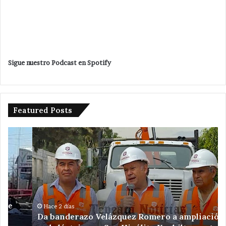
Sigue nuestro Podcast en Spotify
Featured Posts
Da
De
banderazo
a
Velázquez
tr
Romero
en
a
ac
ampliación
po
de
ex
red
il
Hace 2 días
Da banderazo Velázquez Romero a ampliación de
eléctrica
en