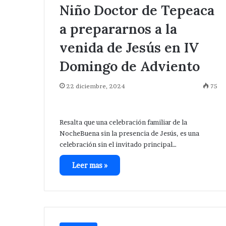
Niño Doctor de Tepeaca
a prepararnos a la
venida de Jesús en IV
Domingo de Adviento
22 diciembre, 2024
75
Resalta que una celebración familiar de la
NocheBuena sin la presencia de Jesús, es una
Van
Avanza
celebración sin el invitado principal…
por
investigación
más
después
Leer mas »
ervicios
de
en
ejecución
Hace 7 horas
Hace 24 horas
Guadalupe
de
Van por más servicios en
Avanza investi
Calderón
hermanos
Guadalupe Calderón ; pone en
de ejecución d
cerca
marcha Velázquez Romero
de central de 