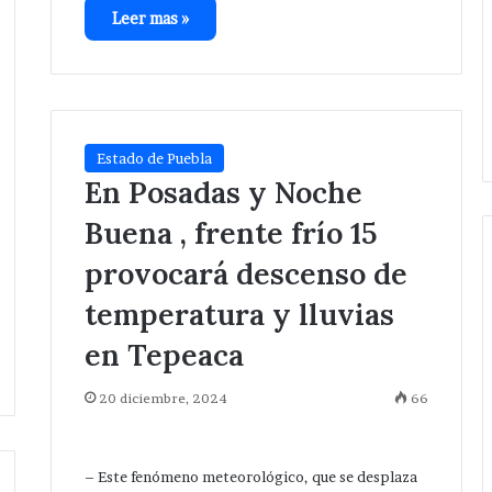
Leer mas »
Estado de Puebla
En Posadas y Noche
Buena , frente frío 15
provocará descenso de
temperatura y lluvias
Da
banderazo
en Tepeaca
Velázquez
Romero
20 diciembre, 2024
66
a
Hace 1 día
ampliación
gación después
Da banderazo Velázquez
de
e hermanos cerca
Romero a ampliación de red
red
– Este fenómeno meteorológico, que se desplaza
San Salvador
eléctrica en San Hipólito