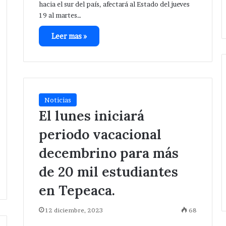
eléctrica
hacia el sur del país, afectará al Estado del jueves
Xochiltenango .
en
19 al martes…
San
Hipólito
Leer mas »
Xochiltenango
.
Noticias
El lunes iniciará
periodo vacacional
decembrino para más
de 20 mil estudiantes
en Tepeaca.
12 diciembre, 2023
68