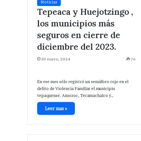
pone
de
Noticias
ampliación de Red Eléctrica.
Huixcolotla .
en
central
Tepeaca y Huejotzingo ,
marcha
de
los municipios más
elázquez
San
Romero
Salvador
seguros en cierre de
mpliación
Huixcolotla
de
.
diciembre del 2023.
Red
léctrica.
30 enero, 2024
76
En ese mes sólo registró un semáforo rojo en el
delito de Violencia Familiar el municipio
tepaquense. Amozoc, Tecamachalco y…
Leer mas »