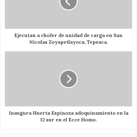
unidad
de
carga
en
San
Nicolas
Ejecutan a chofer de unidad de carga en San
Zoyapetlayoca,
Nicolas Zoyapetlayoca, Tepeaca.
Tepeaca.
Inaugura
Huerta
Espinoza
adoquinamiento
en
la
12
sur
en
el
Inaugura Huerta Espinoza adoquinamiento en la
Ecce
12 sur en el Ecce Homo.
Homo.