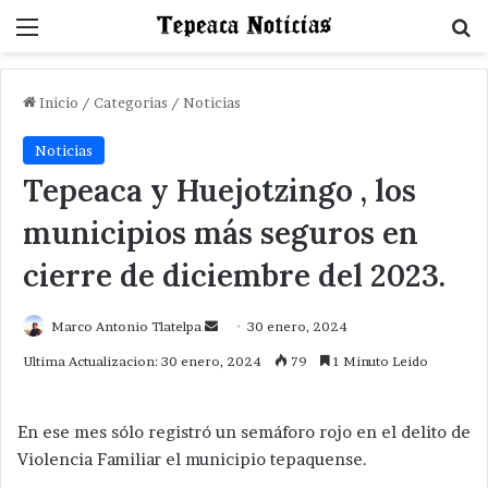
Menu
B
Inicio
/
Categorias
/
Noticias
Noticias
Tepeaca y Huejotzingo , los
municipios más seguros en
cierre de diciembre del 2023.
Send
Marco Antonio Tlatelpa
30 enero, 2024
an
Ultima Actualizacion: 30 enero, 2024
79
1 Minuto Leido
email
En ese mes sólo registró un semáforo rojo en el delito de
Violencia Familiar el municipio tepaquense.