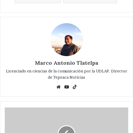
Marco Antonio Tlatelpa
Licenciado en ciencias de la comunicación por la UDLAP. Director
de Tepeaca Noticias
Website
YouTube
TikTok
Ejecutan
a
chofer
de