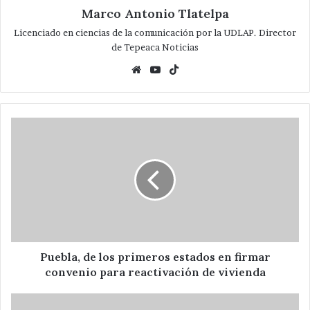
Marco Antonio Tlatelpa
Licenciado en ciencias de la comunicación por la UDLAP. Director
de Tepeaca Noticias
Website
YouTube
TikTok
Puebla,
de
los
primeros
estados
en
firmar
convenio
para
reactivación
Puebla, de los primeros estados en firmar
de
convenio para reactivación de vivienda
vivienda
Las