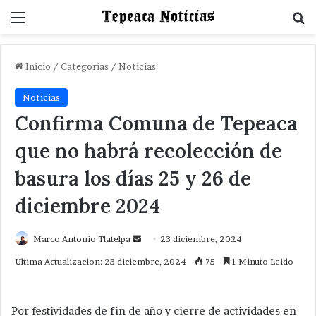
Menu
B
Inicio
/
Categorias
/
Noticias
Noticias
Confirma Comuna de Tepeaca
que no habrá recolección de
basura los días 25 y 26 de
diciembre 2024
Send
Marco Antonio Tlatelpa
23 diciembre, 2024
an
Ultima Actualizacion: 23 diciembre, 2024
75
1 Minuto Leido
email
Por festividades de fin de año y cierre de actividades en