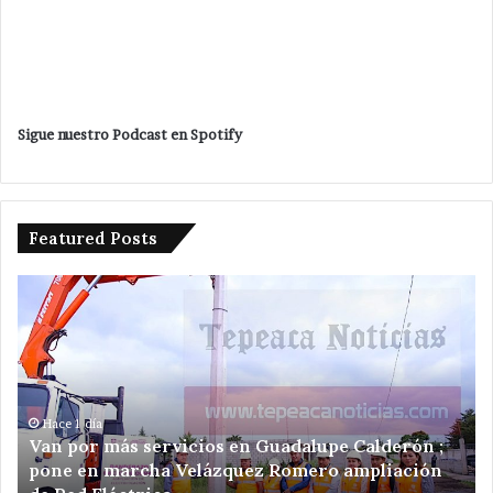
Sigue nuestro Podcast en Spotify
Featured Posts
Van
Av
por
in
más
de
servicios
de
en
ej
Guadalupe
de
Calderón
he
Hace 1 día
o
Van por más servicios en Guadalupe Calderón ;
;
ce
pone en marcha Velázquez Romero ampliación
pone
de