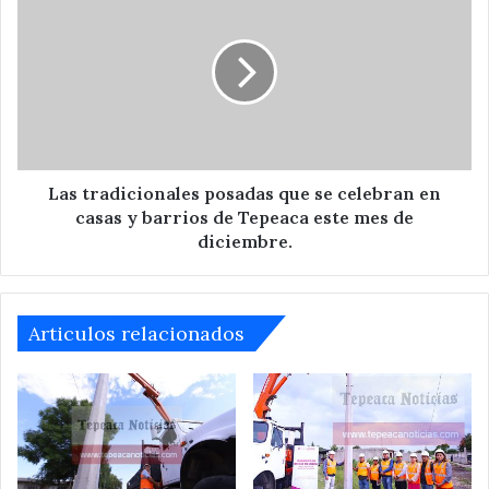
tradicionales
posadas
que
se
celebran
en
casas
y
barrios
Las tradicionales posadas que se celebran en
de
casas y barrios de Tepeaca este mes de
Tepeaca
diciembre.
este
mes
de
diciembre.
Articulos relacionados