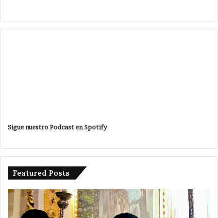
Sigue nuestro Podcast en Spotify
Featured Posts
Sin
En
variación
Se
en
Ju