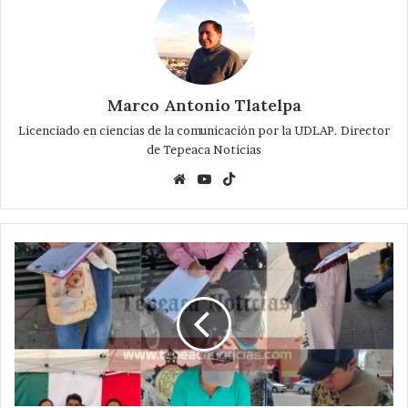
Marco Antonio Tlatelpa
Licenciado en ciencias de la comunicación por la UDLAP. Director
de Tepeaca Noticias
Website
YouTube
TikTok
Sigue
el
"Firmaton"
en
Tepeaca
contra
ideología
de
genero