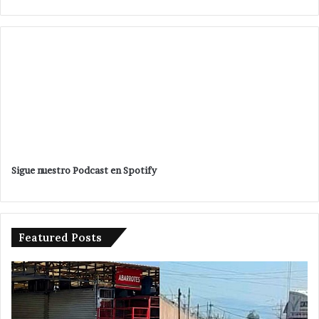
Sigue nuestro Podcast en Spotify
Featured Posts
Da
De
banderazo
a
Velázquez
tr
Romero
en