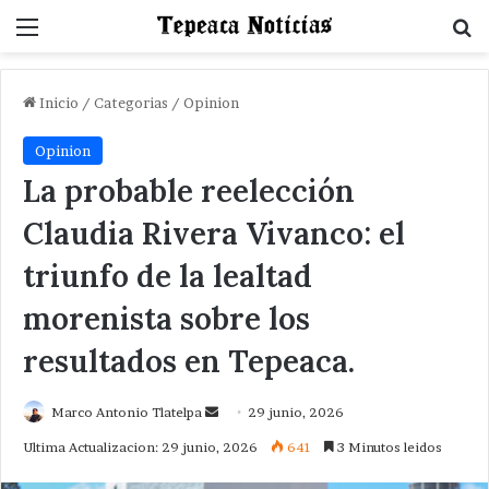
Menu
B
Inicio
/
Categorias
/
Opinion
Opinion
La probable reelección
Claudia Rivera Vivanco: el
triunfo de la lealtad
morenista sobre los
resultados en Tepeaca.
Send
Marco Antonio Tlatelpa
29 junio, 2026
an
Ultima Actualizacion: 29 junio, 2026
641
3 Minutos leidos
email