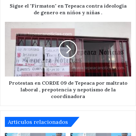
en
Sigue el "Firmaton" en Tepeaca contra ideología
niños
de genero en niños y niñas .
y
niñas
Protestan
.
en
CORDE
09
de
Tepeaca
por
maltrato
laboral
,
Protestan en CORDE 09 de Tepeaca por maltrato
prepotencia
laboral , prepotencia y nepotismo de la
y
coordinadora
nepotismo
de
la
coordinadora
Articulos relacionados