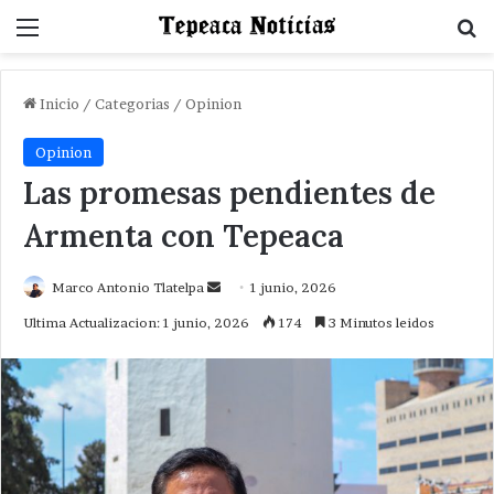
Menu
B
Inicio
/
Categorias
/
Opinion
Opinion
Las promesas pendientes de
Armenta con Tepeaca
Send
Marco Antonio Tlatelpa
1 junio, 2026
an
Ultima Actualizacion: 1 junio, 2026
174
3 Minutos leidos
email