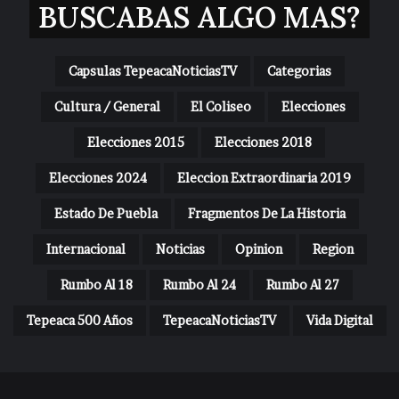
BUSCABAS ALGO MAS?
Capsulas TepeacaNoticiasTV
Categorias
Cultura / General
El Coliseo
Elecciones
Elecciones 2015
Elecciones 2018
Elecciones 2024
Eleccion Extraordinaria 2019
Estado De Puebla
Fragmentos De La Historia
Internacional
Noticias
Opinion
Region
Rumbo Al 18
Rumbo Al 24
Rumbo Al 27
Tepeaca 500 Años
TepeacaNoticiasTV
Vida Digital