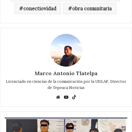
conectiovidad
obra comunitaria
Marco Antonio Tlatelpa
Licenciado en ciencias de la comunicación por la UDLAP. Director
de Tepeaca Noticias
Website
YouTube
TikTok
Detienen
a