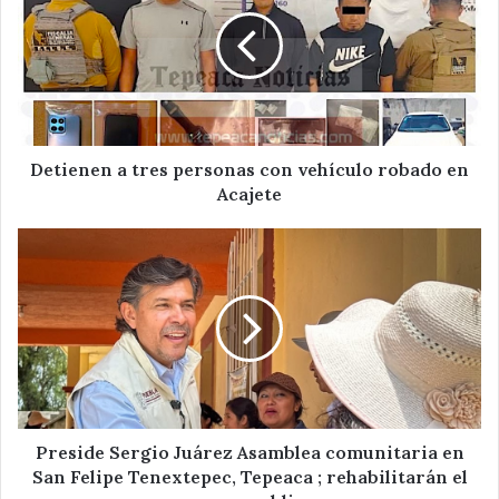
tres
personas
con
vehículo
robado
en
Acajete
Detienen a tres personas con vehículo robado en
Acajete
Preside
Sergio
Juárez
Asamblea
comunitaria
en
San
Felipe
Tenextepec,
Tepeaca
Preside Sergio Juárez Asamblea comunitaria en
;
San Felipe Tenextepec, Tepeaca ; rehabilitarán el
rehabilitarán