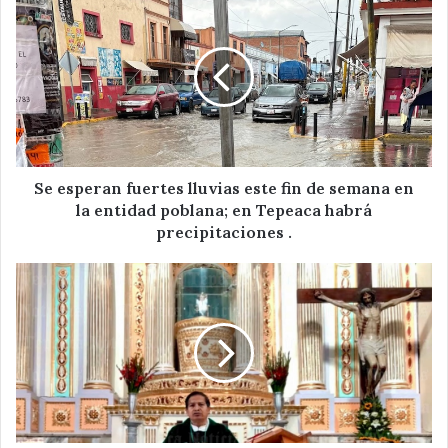
esperan
fuertes
lluvias
este
fin
de
semana
en
la
Se esperan fuertes lluvias este fin de semana en
entidad
la entidad poblana; en Tepeaca habrá
poblana;
precipitaciones .
en
Tepeaca
Siempre
habrá
debemos
precipitaciones
orar
.
sin
desfallecer
:
parroquia
del
Niño