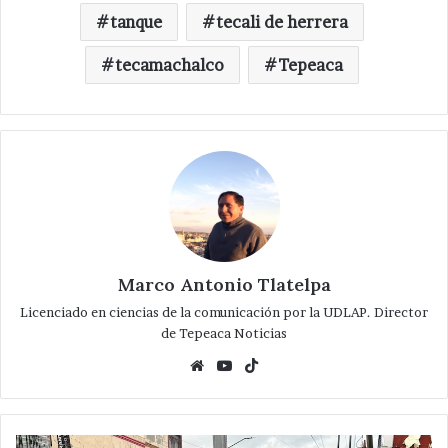
tanque
tecali de herrera
tecamachalco
Tepeaca
Marco Antonio Tlatelpa
Licenciado en ciencias de la comunicación por la UDLAP. Director
de Tepeaca Noticias
Website
YouTube
TikTok
Se