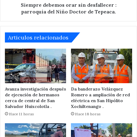
Doctor
Siempre debemos orar sin desfallecer :
de
parroquia del Niño Doctor de Tepeaca.
Tepeaca.
Articulos relacionados
Avanza investigación después
Da banderazo Velázquez
de ejecución de hermanos
Romero a ampliación de red
cerca de central de San
eléctrica en San Hipólito
Salvador Huixcolotla .
Xochiltenango .
Hace 11 horas
Hace 18 horas