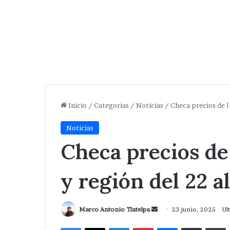
Inicio
/
Categorias
/
Noticias
/
Checa precios de l 
Noticias
Checa precios de
y región del 22 a
Send
Marco Antonio Tlatelpa
23 junio, 2025
Ul
an
Facebook
X
LinkedIn
Pinterest
Messenger
Compartir via Correo
I