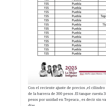
Detienen
a
tres
en
acatzingo
por
Hace 3 días
excavaciones
Detienen a tre
ilegales
por excavacion
en
zona arqueológ
zona
arqueológica.
Con el reciente ajuste de precios ,el cilindr
de la barrera de 300 pesos .El tanque cuesta
pesos por unidad en Tepeaca , es decir sin v
días.