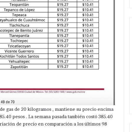
Pone
en
marcha
Velazquez
Romero
Hace 3 horas
un
Pone en marcha Velazquez
kilómetro
s en acatzingo
Romero un kilómetro de
de
es ilegales en
ampliación de Red eléctrica en
ampliación
ica.
Candelaria Purificación .
de
Red
o de gas de 20 kilogramos , mantiene su precio encima
eléctrica
 385.40 pesos . La semana pasada también costó 385.40
en
Candelaria
ariación de precio en comparación a los últimos 98
Purificación