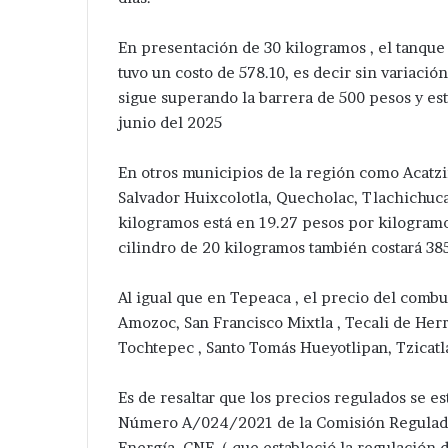
En presentación de 30 kilogramos , el tanque 
tuvo un costo de 578.10, es decir sin variación
sigue superando la barrera de 500 pesos y es
junio del 2025
En otros municipios de la región como Acatz
Salvador Huixcolotla, Quecholac, Tlachichuca 
kilogramos está en 19.27 pesos por kilogramo 
cilindro de 20 kilogramos también costará 38
Al igual que en Tepeaca , el precio del comb
Amozoc, San Francisco Mixtla , Tecali de Herre
Tochtepec , Santo Tomás Hueyotlipan, Tzicatla
Es de resaltar que los precios regulados se 
Número A/024/2021 de la Comisión Regulado
Energía, CNE, ( que estableció la regulación