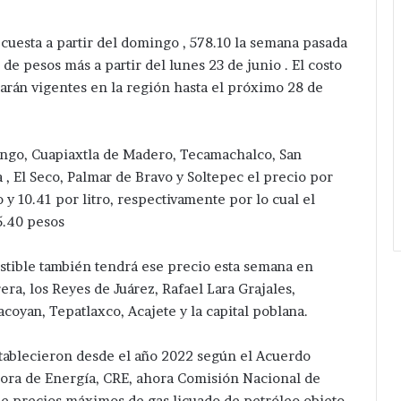
.
cuesta a partir del domingo , 578.10 la semana pasada
 de pesos más a partir del lunes 23 de junio . El costo
tarán vigentes en la región hasta el próximo 28 de
ingo, Cuapiaxtla de Madero, Tecamachalco, San
, El Seco, Palmar de Bravo y Soltepec el precio por
y 10.41 por litro, respectivamente por lo cual el
5.40 pesos
ustible también tendrá ese precio esta semana en
ra, los Reyes de Juárez, Rafael Lara Grajales,
coyan, Tepatlaxco, Acajete y la capital poblana.
establecieron desde el año 2022 según el Acuerdo
ra de Energía, CRE, ahora Comisión Nacional de
 de precios máximos de gas licuado de petróleo objeto