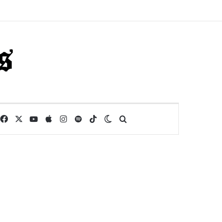
Facebook
X
YouTube
Apple
Instagram
Spotify
TikTok
Switch skin
Buscar