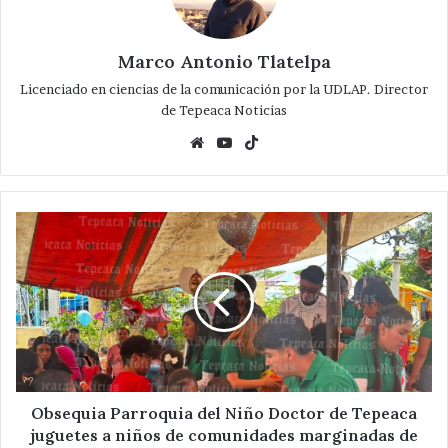
Marco Antonio Tlatelpa
Licenciado en ciencias de la comunicación por la UDLAP. Director
de Tepeaca Noticias
Website
YouTube
TikTok
Obsequia
Parroquia
del
Niño
Doctor
de
Tepeaca
juguetes
a
niños
Obsequia Parroquia del Niño Doctor de Tepeaca
de
juguetes a niños de comunidades marginadas de