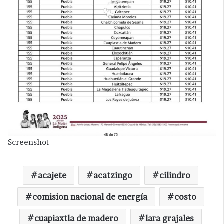
Screenshot
acajete
acatzingo
cilindro
comision nacional de energía
costo
cuapiaxtla de madero
lara grajales