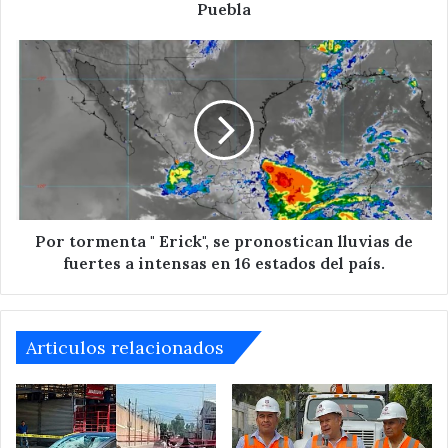
comunidades
Puebla
marginadas
de
Por
Puebla
tormenta
"
Erick",
se
pronostican
lluvias
de
fuertes
a
Por tormenta " Erick", se pronostican lluvias de
intensas
fuertes a intensas en 16 estados del país.
en
16
estados
del
Articulos relacionados
país.