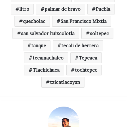
litro
palmar de bravo
Puebla
quecholac
San Francisco Mixtla
san salvador huixcolotla
soltepec
tanque
tecali de herrera
tecamachalco
Tepeaca
Tlachichuca
tochtepec
tzicatlacoyan