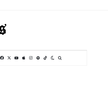
Facebook
X
YouTube
Apple
Instagram
Spotify
TikTok
Switch skin
Buscar