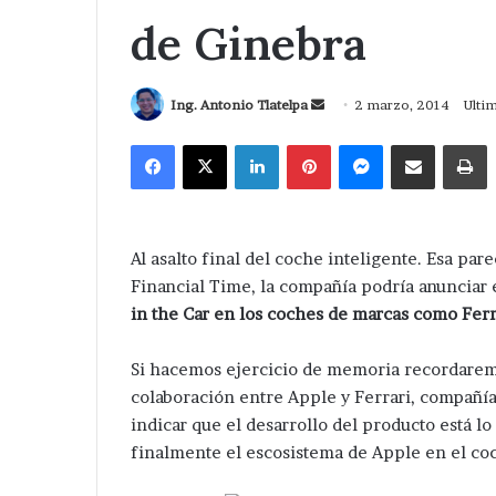
de Ginebra
Send
Ing. Antonio Tlatelpa
2 marzo, 2014
Ulti
an
Facebook
X
LinkedIn
Pinterest
Messenger
Compartir via Correo
I
email
Al asalto final del coche inteligente. Esa par
Financial Time, la compañía podría anunciar
in the Car en los coches de marcas como Ferr
Si hacemos ejercicio de memoria recordarem
colaboración entre Apple y Ferrari, compañía
indicar que el desarrollo del producto está 
finalmente el escosistema de Apple en el co