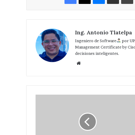
Ing. Antonio Tlatelpa
Ingeniero de Software
por UP
Management Certificate by Cis
decisiones inteligentes.
Website
El
chat
de
soporte
oficial
de