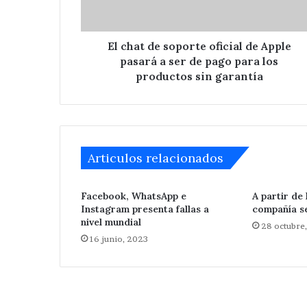
Apple
pasará
a
ser
El chat de soporte oficial de Apple
de
pasará a ser de pago para los
pago
productos sin garantía
para
Detienen
los
a
productos
tres
sin
en
garantía
Articulos relacionados
acatzingo
por
Hace 3 días
excavaciones
Detienen a tre
Facebook, WhatsApp e
A partir de
ilegales
Instagram presenta fallas a
compañía s
por excavacion
en
nivel mundial
28 octubre
zona arqueológ
zona
16 junio, 2023
arqueológica.