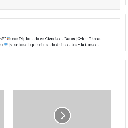
AEP
con Diplomado en Ciencia de Datos | Cyber Threat
co
|Apasionado por el mundo de los datos y la toma de
Gobierno
de
Huerta
Ruiz
apoyará
programas