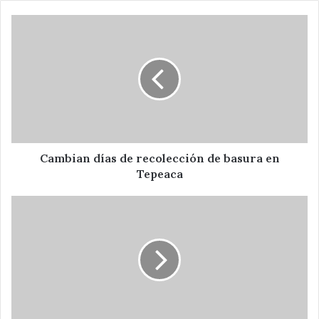
Cambian
días
de
recolección
de
basura
en
Tepeaca
Cambian días de recolección de basura en
Tepeaca
Lanzan
memoria
USB
de
1TB