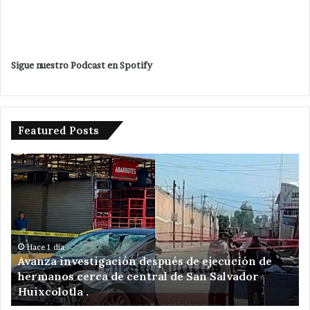
Sigue nuestro Podcast en Spotify
Featured Posts
Avanza
Da
investigación
ba
después
Ve
de
Ro
ejecución
a
de
am
hermanos
de
Hace 1 día
Avanza investigación después de ejecución de
cerca
re
hermanos cerca de central de San Salvador
de
el
Huixcolotla .
central
en
de
Sa