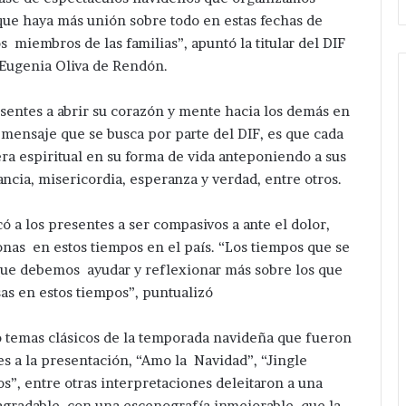
ue haya más unión sobre todo en estas fechas de
 miembros de las familias”, apuntó la titular del DIF
Eugenia Oliva de Rendón.
resentes a abrir su corazón y mente hacia los demás en
l mensaje que se busca por parte del DIF, es que cada
 espiritual en su forma de vida anteponiendo a sus
ncia, misericordia, esperanza y verdad, entre otros.
 a los presentes a ser compasivos a ante el dolor,
nas en estos tiempos en el país. “Los tiempos que se
o que debemos ayudar y reflexionar más sobre los que
sas en estos tiempos”, puntualizó
tó temas clásicos de la temporada navideña que fueron
es a la presentación, “Amo la Navidad”, “Jingle
s”, entre otras interpretaciones deleitaron a una
radable, con una escenografía inmejorable ,que la