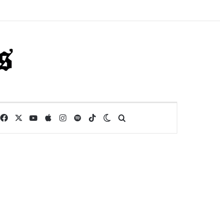
Facebook
X
YouTube
Apple
Instagram
Spotify
TikTok
Switch skin
Buscar