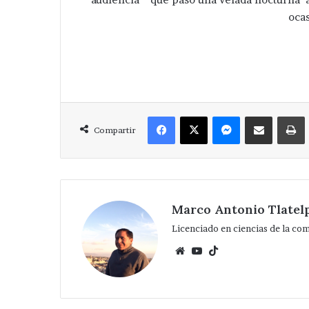
ocas
Facebook
X
Messenger
Compartir via Correo
Compartir
Marco Antonio Tlatel
Licenciado en ciencias de la co
Website
YouTube
TikTok