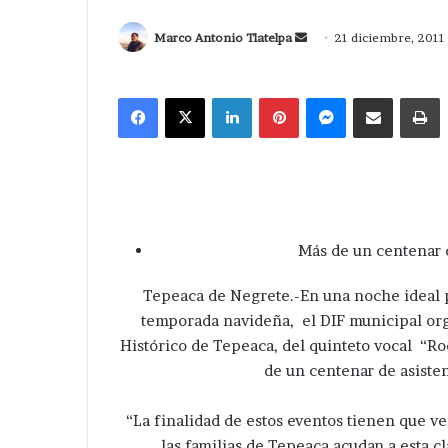
Send
Marco Antonio Tlatelpa
21 diciembre, 2011
an
email
Facebook
X
LinkedIn
Pinterest
Messenger
Compartir via Correo
I
Más de un centenar 
Tepeaca de Negrete.-En una noche ideal p
temporada navideña, el DIF municipal org
Histórico de Tepeaca, del quinteto vocal “Ro
de un centenar de asisten
“La finalidad de estos eventos tienen que v
las familias de Tepeaca acudan a esta 