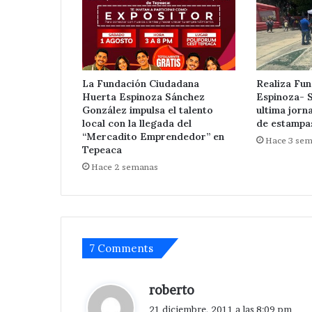
La Fundación Ciudadana
Realiza Fu
Huerta Espinoza Sánchez
Espinoza- 
González impulsa el talento
ultima jorn
local con la llegada del
de estampa
“Mercadito Emprendedor” en
Hace 3 se
Tepeaca
Hace 2 semanas
7 Comments
d
roberto
i
21 diciembre, 2011 a las 8:09 pm