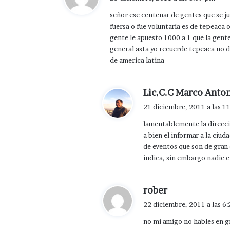
c
señor ese centenar de gentes que se ju
e
fuersa o fue voluntaria es de tepeaca 
:
gente le apuesto 1000 a 1 que la gente
general asta yo recuerde tepeaca no d
de america latina
Lic.C.C Marco Anton
21 diciembre, 2011 a las 1
lamentablemente la direcci
a bien el informar a la ciu
de eventos que son de gran
indica, sin embargo nadie e
d
rober
i
22 diciembre, 2011 a las 6
c
no mi amigo no hables en gr
e