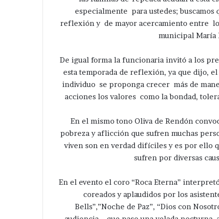
especialmente para ustedes; buscamos q
reflexión y de mayor acercamiento entre los
municipal María 
De igual forma la funcionaria invitó a los p
esta temporada de reflexión, ya que dijo, e
individuo se proponga crecer más de manera
acciones los valores como la bondad, tolera
En el mismo tono Oliva de Rendón convocó
pobreza y aflicción que sufren muchas perso
viven son en verdad difíciles y es por ell
sufren por diversas cau
En el evento el coro “Roca Eterna” interpre
coreados y aplaudidos por los asistent
Bells”,”Noche de Paz”, “Dios con Nosotro
audiencia que paso una velada nocturna ag