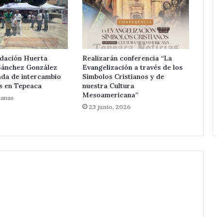
Red
Eléctrica.
ndación Huerta
Realizarán conferencia “La
Sánchez González
Evangelización a través de los
ada de intercambio
Símbolos Cristianos y de
s en Tepeaca
nuestra Cultura
Mesoamericana”
manas
23 junio, 2026