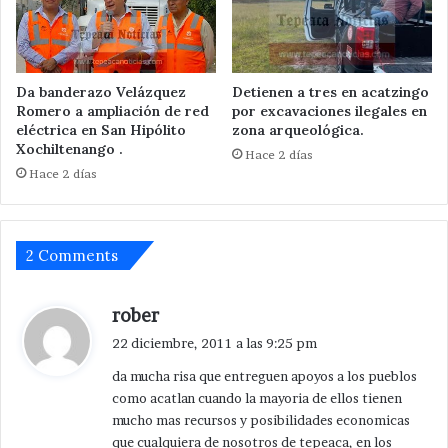
Da banderazo Velázquez
Detienen a tres en acatzingo
Romero a ampliación de red
por excavaciones ilegales en
eléctrica en San Hipólito
zona arqueológica.
Xochiltenango .
Hace 2 días
Hace 2 días
2 Comments
d
rober
i
22 diciembre, 2011 a las 9:25 pm
c
da mucha risa que entreguen apoyos a los pueblos
e
como acatlan cuando la mayoria de ellos tienen
:
mucho mas recursos y posibilidades economicas
que cualquiera de nosotros de tepeaca, en los