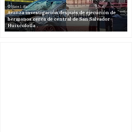
de
am
hermanos
de
Hace 1 día
Avanza investigación después de ejecución de
cerca
re
hermanos cerca de central de San Salvador
de
el
Huixcolotla .
central
en
de
Sa
San
Hi
Salvador
Xo
Huixcolotla
.
.