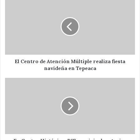
El
Centro
de
Atención
Múltiple
realiza
fiesta
navideña
en
Tepeaca
El Centro de Atención Múltiple realiza fiesta
navideña en Tepeaca
En
Centro
Histórico,
DIF
municipal
organiza
concierto
de
música
navideña