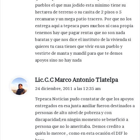
pueblos el que mas jodido esta minimo tiene su
hectarea de terreno o su casita de 2 pisos o 5
recamaras y un mega patio tracero. Por que no los
entrega aqui a tepeaca pues muchos ni casa propia
tenemos hay que pagar rentas que no son nada
baratas y que nos dice el instituto de la vivienda si
quieres tu casa tienes que vivir en un pueblo y
vestirte de manta y mandil para que te demos
apoyos sino no hay nada
d
Lic.C.C Marco Antonio Tlatelpa
i
24 diciembre, 2011 a las 12:35 am
c
Tepeaca Noticias pudo constatar de que los apoyos
e
entregados en esa junta auxiliar fueron destinados a
:
personas de alto nivel de pobreza y con
discapacidad;en ningún momento se benefició a
persona que no lo ameritaba. Demos credito a
quién lo merece , como en esta ocasión el DIF lo