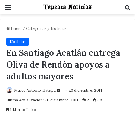
Menu
B
Inicio
/
Categorias
/
Noticias
Noticias
En Santiago Acatlán entrega
Oliva de Rendón apoyos a
adultos mayores
Send
Marco Antonio Tlatelpa
20 diciembre, 2011
an
Ultima Actualizacion: 20 diciembre, 2011
2
68
email
1 Minuto Leido