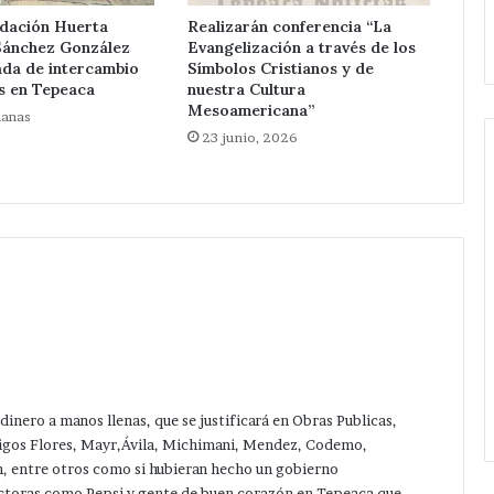
Tepeaca
al 15 de agosto.
ndación Huerta
Realizarán conferencia “La
y
Sánchez González
Evangelización a través de los
la
ada de intercambio
Símbolos Cristianos y de
región del
s en Tepeaca
nuestra Cultura
9
Mesoamericana”
manas
al
23 junio, 2026
15
de
agosto.
dinero a manos llenas, que se justificará en Obras Publicas,
amigos Flores, Mayr,Ávila, Michimani, Mendez, Codemo,
n, entre otros como si hubieran hecho un gobierno
ctoras como Pepsi y gente de buen corazón en Tepeaca que