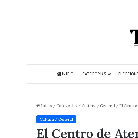
INICIO
CATEGORIAS
ELECCION
Inicio
/
Categorias
/
Cultura / General
/
El Centro
Cultura / General
El Centro de Ate