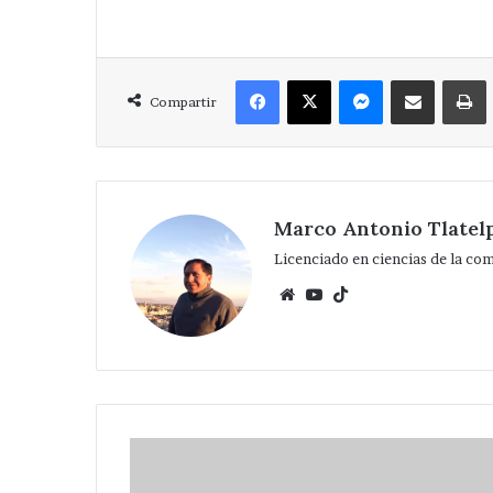
Facebook
X
Messenger
Compartir via Correo
Compartir
Marco Antonio Tlatel
Licenciado en ciencias de la co
Website
YouTube
TikTok
Ayudanos
a