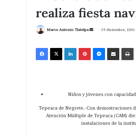
realiza fiesta na
Send
Marco Antonio Tlatelpa
19 diciembre, 2011
an
email
Facebook
X
LinkedIn
Pinterest
Messenger
Compartir via Correo
I
Niños y jóvenes con capacidade
Tepeaca de Negrete.-Con demostraciones de 
Atención Múltiple de Tepeaca (CAM) dier
instalaciones de la insti