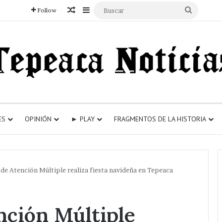
Articulo aleatorio
Sidebar
Buscar
Follow
ES
OPINIÓN
► PLAY
FRAGMENTOS DE LA HISTORIA
 de Atención Múltiple realiza fiesta navideña en Tepeaca
nción Múltiple