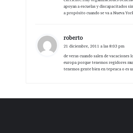
apoyan a escuelas y discapacitados sin
a propósito cuando se va a Nueva York
d
roberto
i
21 diciembre, 2011 a las 8:03 pm
c
de veras cuando salen de vacaciones lo
e
europa porque tenemos regidores muy 
:
tenemos gente bien en tepeaca o es u