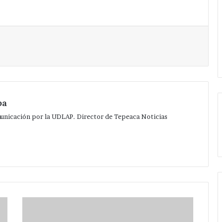
Imprimir
pa
municación por la UDLAP. Director de Tepeaca Noticias
En
Santiago