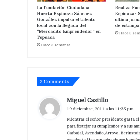
de
Huixcolotla .
La Fundación Ciudadana
Realiza Fu
central
Huerta Espinoza Sánchez
Espinoza- 
de
González impulsa el talento
ultima jorn
San
local con la llegada del
de estampa
Salvador
“Mercadito Emprendedor” en
Hace 3 se
Huixcolotla
Tepeaca
.
Hace 3 semanas
2 Comments
d
Miguel Castillo
i
19 diciembre, 2011 a las 11:35 pm
c
Mientras el señor presidente gasta el 
e
para festejar su cumpleaños y a sus 
:
Carbajal, Avendaño,Arroyo, Berinstai
excelente.Hay organizaciones benefa