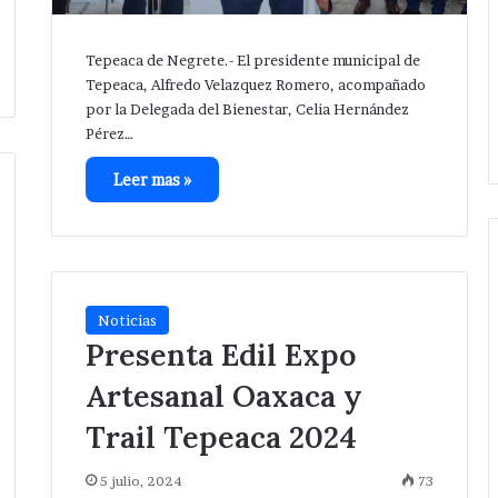
Tepeaca de Negrete.- El presidente municipal de
Tepeaca, Alfredo Velazquez Romero, acompañado
por la Delegada del Bienestar, Celia Hernández
Pérez…
Leer mas »
Ampliará
Noticias
edil
Presenta Edil Expo
de
Tepeaca
Artesanal Oaxaca y
red
Trail Tepeaca 2024
eléctrica
Hace 13 horas
en
s en acatzingo
Ampliará edil de Tepeaca red
San
5 julio, 2024
73
es ilegales en
eléctrica en San Nicolás