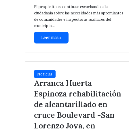
lícita
en
Tepeaca ; detienen a uno
zona arqueológ
El propósito es continuar escuchando a la
en
zona
Tepeaca
ciudadania sobre las necesidades más apremiantes
arqueológica.
de comunidades e inspectoras auxiliares del
etienen
municipio.…
a
uno
Leer mas »
Noticias
Arranca Huerta
Espinoza rehabilitación
de alcantarillado en
cruce Boulevard -San
Lorenzo Joya, en