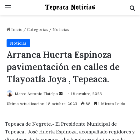
Menu
B
Inicio
/
Categorias
/
Noticias
Noticias
Arranca Huerta Espinoza
pavimentación en calles de
Tlayoatla Joya , Tepeaca.
Send
Marco Antonio Tlatelpa
18 octubre, 2023
an
Ultima Actualizacion: 18 octubre, 2023
88
1 Minuto Leido
email
Tepeaca de Negrete.- El Presidente Municipal de
Tepeaca , José Huerta Espinoza, acompañado regidores y
directivos de la comuna , dio banderazo de inicio a la