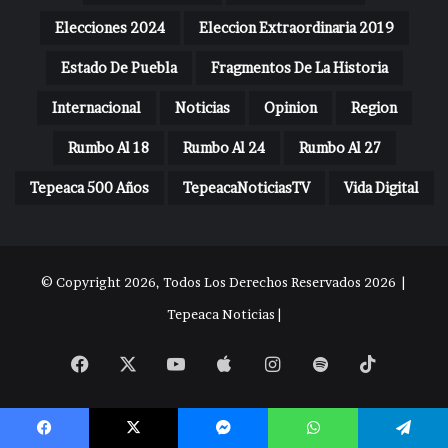
Elecciones 2024
Eleccion Extraordinaria 2019
Estado De Puebla
Fragmentos De La Historia
Internacional
Noticias
Opinion
Region
Rumbo Al 18
Rumbo Al 24
Rumbo Al 27
Tepeaca 500 Años
TepeacaNoticiasTV
Vida Digital
© Copyright 2026, Todos Los Derechos Reservados 2026 |
Tepeaca Noticias |
Facebook
X
YouTube
Apple
Instagram
Spotify
TikTok
Facebook
X
Messenger
WhatsApp
Telegram