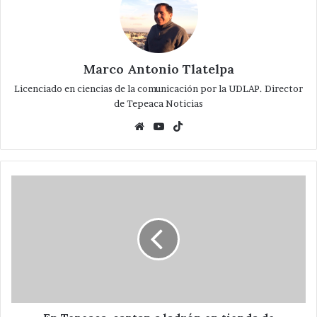
Marco Antonio Tlatelpa
Licenciado en ciencias de la comunicación por la UDLAP. Director
de Tepeaca Noticias
Website
YouTube
TikTok
En
Tepeaca,
captan
a
ladrón
en
tienda
de
lencería
...