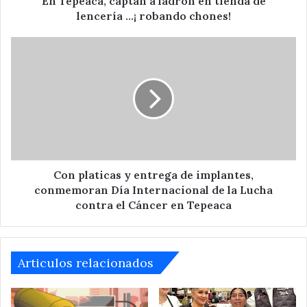
En Tepeaca, captan a ladrón en tienda de
¡
lencería ...¡ robando chones!
robando
chones!
Con
platicas
y
entrega
de
implantes,
conmemoran
Día
Internacional
de
Con platicas y entrega de implantes,
la
conmemoran Día Internacional de la Lucha
Lucha
contra el Cáncer en Tepeaca
contra
el
Cáncer
en
Articulos relacionados
Tepeaca