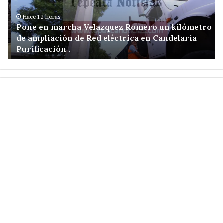
un
Gu
kilómetro
Ca
Hace 12 horas
Pone en marcha Velazquez Romero un kilómetro
de
;
de ampliación de Red eléctrica en Candelaria
ampliación
po
Purificación .
de
en
Red
ma
eléctrica
Ve
en
Ro
Candelaria
am
Purificación
de
.
Re
El