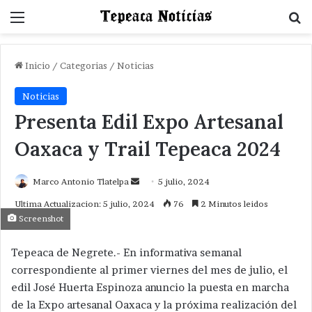
Menu
B
Inicio
/
Categorias
/
Noticias
Noticias
Presenta Edil Expo Artesanal
Oaxaca y Trail Tepeaca 2024
Send
Marco Antonio Tlatelpa
5 julio, 2024
an
Ultima Actualizacion: 5 julio, 2024
76
2 Minutos leidos
email
Screenshot
Tepeaca de Negrete.- En informativa semanal
correspondiente al primer viernes del mes de julio, el
edil José Huerta Espinoza anuncio la puesta en marcha
de la Expo artesanal Oaxaca y la próxima realización del