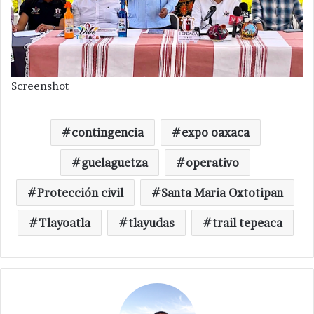
Screenshot
contingencia
expo oaxaca
guelaguetza
operativo
Protección civil
Santa Maria Oxtotipan
Tlayoatla
tlayudas
trail tepeaca