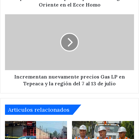
Homo
Oriente en el Ecce Homo
Incrementan
nuevamente
precios
Gas
LP
en
Tepeaca
y
la
región
Incrementan nuevamente precios Gas LP en
del
Tepeaca y la región del 7 al 13 de julio
7
al
13
de
Articulos relacionados
julio