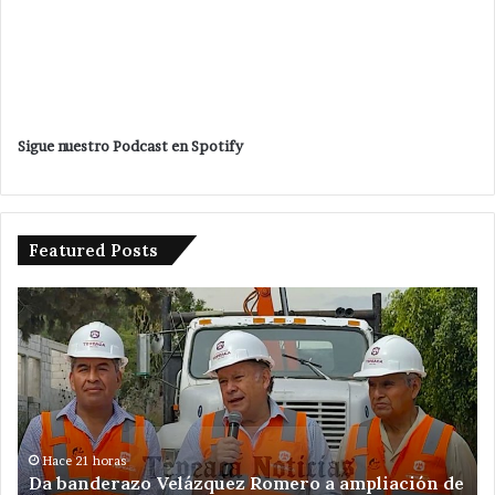
Sigue nuestro Podcast en Spotify
Featured Posts
Detienen
a
tres
en
acatzingo
por
excavaciones
ilegales
Hace 1 día
elázquez Romero a ampliación de
Detienen a tres en 
en