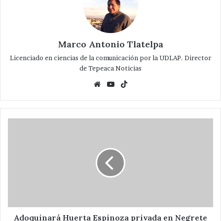
Marco Antonio Tlatelpa
Licenciado en ciencias de la comunicación por la UDLAP. Director
de Tepeaca Noticias
Website
YouTube
TikTok
Adoquinará
Huerta
Espinoza
privada
en
Negrete
Oriente
en
el
Ecce
Adoquinará Huerta Espinoza privada en Negrete