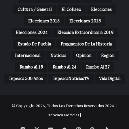
Cultura / General
El Coliseo
Elecciones
Elecciones 2015
Elecciones 2018
Elecciones 2024
Eleccion Extraordinaria 2019
Estado De Puebla
Fragmentos De La Historia
Internacional
Noticias
Opinion
Region
Rumbo Al 18
Rumbo Al 24
Rumbo Al 27
Tepeaca 500 Años
TepeacaNoticiasTV
Vida Digital
© Copyright 2026, Todos Los Derechos Reservados 2026 |
Tepeaca Noticias |
Facebook
X
YouTube
Apple
Instagram
Spotify
TikTok