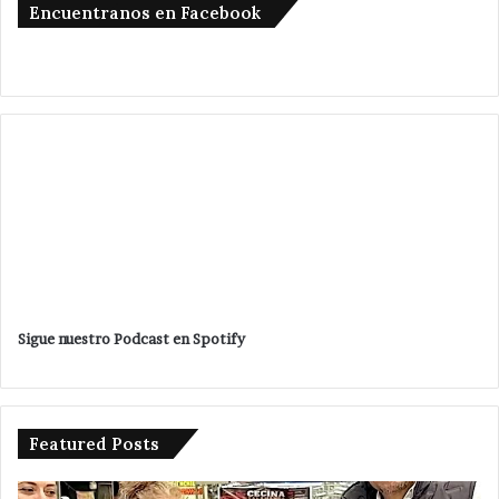
Encuentranos en Facebook
Sigue nuestro Podcast en Spotify
Featured Posts
Pone
Va