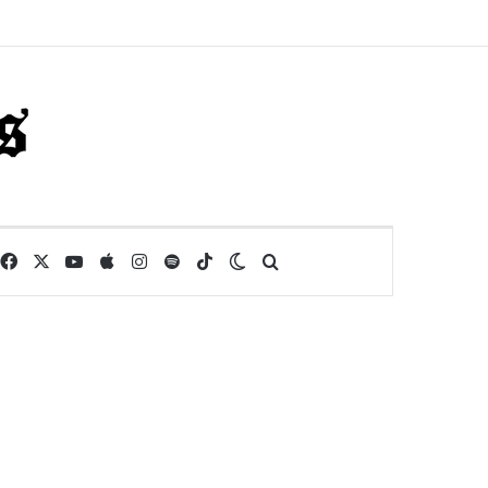
Facebook
X
YouTube
Apple
Instagram
Spotify
TikTok
Switch skin
Buscar