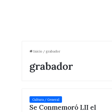
Inicio
/
grabador
grabador
Cultura / General
Se Conmemoró LII el