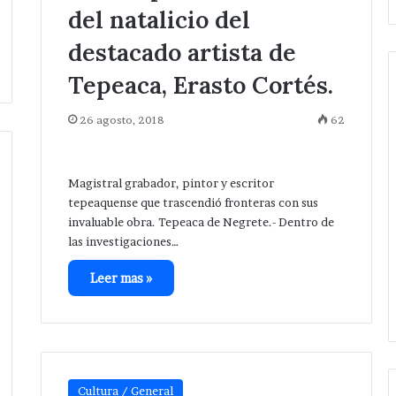
del natalicio del
destacado artista de
Tepeaca, Erasto Cortés.
26 agosto, 2018
62
Avanza
investigación
después
Magistral grabador, pintor y escritor
de
ejecución
tepeaquense que trascendió fronteras con sus
Hace 16 horas
de
invaluable obra. Tepeaca de Negrete.- Dentro de
Avanza investigación después
hermanos
las investigaciones…
a mujer en
de ejecución de hermanos cer
cerca
 en la colonia
de central de San Salvador
de
Leer mas »
Huixcolotla .
central
de
San
Salvador
Huixcolotla
.
Cultura / General