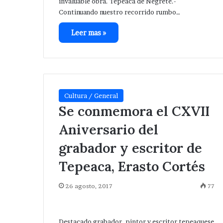
invaluable obra. Tepeaca de Negrete.-
Continuando nuestro recorrido rumbo…
Leer mas »
Desaparece
otra
mujer
Cultura / General
en
Se conmemora el CXVII
Tepeaca
;
Aniversario del
Hace 2 días
ahora
Desaparece otr
grabador y escritor de
en
Tepeaca ; ahora
la
Tepeaca, Erasto Cortés
Santa Cecilia .
colonia
Santa
26 agosto, 2017
77
Cecilia
.
Destacado grabador, pintor y escritor tepeaquese