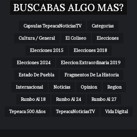
BUSCABAS ALGO MAS?
Capsulas TepeacaNoticiasTV
Categorias
Cultura / General
El Coliseo
Elecciones
Elecciones 2015
Elecciones 2018
Elecciones 2024
Eleccion Extraordinaria 2019
Estado De Puebla
Fragmentos De La Historia
Internacional
Noticias
Opinion
Region
Rumbo Al 18
Rumbo Al 24
Rumbo Al 27
Tepeaca 500 Años
TepeacaNoticiasTV
Vida Digital