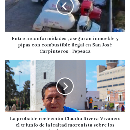
aseguran
inmueble
y
pipas
con
combustible
ilegal
Entre inconformidades , aseguran inmueble y
en
pipas con combustible ilegal en San José
San
Carpinteros , Tepeaca
José
Carpinteros
La
,
probable
Tepeaca
reelección
Claudia
Rivera
Vivanco:
el
triunfo
de
la
La probable reelección Claudia Rivera Vivanco:
lealtad
el triunfo de la lealtad morenista sobre los
morenista