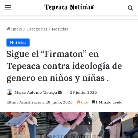
Menu
B
Inicio
/
Categorias
/
Noticias
Noticias
Sigue el “Firmaton” en
Tepeaca contra ideología de
genero en niños y niñas .
Send
Marco Antonio Tlatelpa
29 junio, 2026
an
Ultima Actualizacion: 28 junio, 2026
626
1 Minuto Leido
email