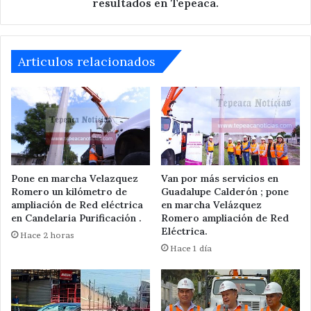
resultados en Tepeaca.
sobre
los
resultados
en
Articulos relacionados
Tepeaca.
Pone en marcha Velazquez
Van por más servicios en
Romero un kilómetro de
Guadalupe Calderón ; pone
ampliación de Red eléctrica
en marcha Velázquez
en Candelaria Purificación .
Romero ampliación de Red
Eléctrica.
Hace 2 horas
Hace 1 día