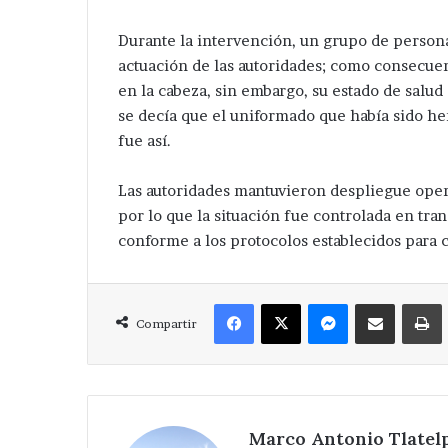
Durante la intervención, un grupo de person
actuación de las autoridades; como consecuen
en la cabeza, sin embargo, su estado de salud
se decía que el uniformado que había sido h
fue así.
Desaparece
Avanza
tra
investigación
mujer
después
Las autoridades mantuvieron despliegue opera
en
de
por lo que la situación fue controlada en tra
Tepeaca
ejecución
Hace 14 horas
conforme a los protocolos establecidos para 
de
Avanza investi
Hace 2 días
ahora
hermanos
Desaparece otra mujer en
de ejecución d
en
cerca
Facebook
X
Messenger
Compartir via Correo
Tepeaca ; ahora en la colonia
de central de 
a
de
Compartir
Santa Cecilia .
Huixcolotla .
olonia
central
anta
de
ecilia
San
Salvador
Huixcolotla
Marco Antonio Tlatel
.