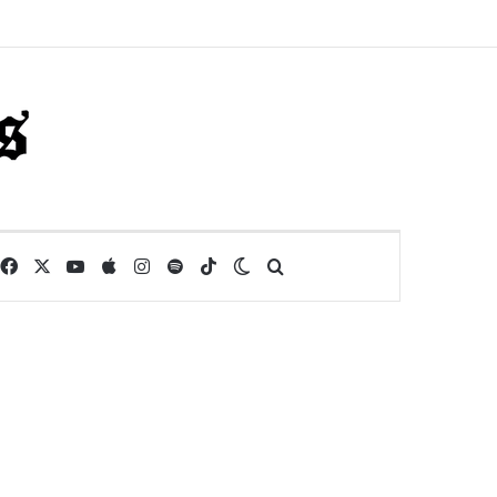
Facebook
X
YouTube
Apple
Instagram
Spotify
TikTok
Switch skin
Buscar