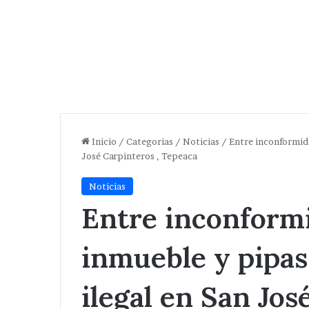
Inicio
/
Categorias
/
Noticias
/
Entre inconformida
José Carpinteros , Tepeaca
Noticias
Entre inconformi
inmueble y pipas
ilegal en San Jos