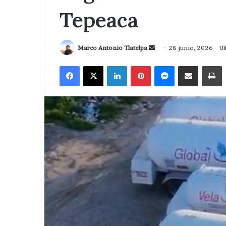
Tepeaca
Send
Marco Antonio Tlatelpa
28 junio, 2026
Ul
an
Facebook
X
LinkedIn
Pinterest
Messenger
Compartir via Correo
I
email