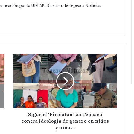
municación por la UDLAP. Director de Tepeaca Noticias
Sigue
el
"Firmaton"
en
Tepeaca
contra
ideología
de
genero
en
Sigue el "Firmaton" en Tepeaca
niños
contra ideología de genero en niños
y
y niñas .
niñas