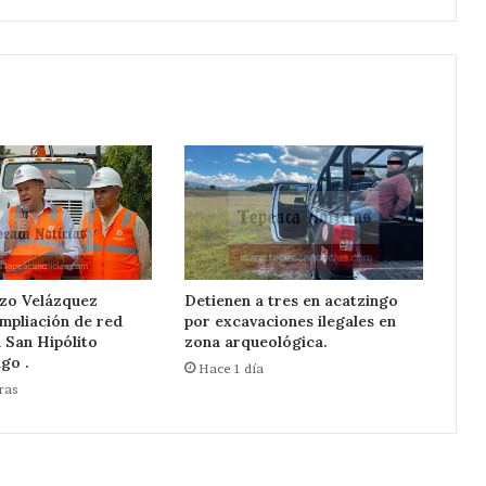
.
zo Velázquez
Detienen a tres en acatzingo
mpliación de red
por excavaciones ilegales en
n San Hipólito
zona arqueológica.
go .
Hace 1 día
ras