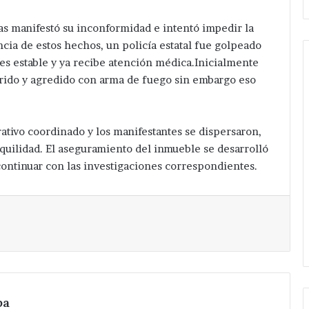
as manifestó su inconformidad e intentó impedir la
cia de estos hechos, un policía estatal fue golpeado
 es estable y ya recibe atención médica.Inicialmente
erido y agredido con arma de fuego sin embargo eso
Da
banderazo
Velázquez
tivo coordinado y los manifestantes se dispersaron,
Romero
nquilidad. El aseguramiento del inmueble se desarrolló
a
Hace 21 horas
continuar con las investigaciones correspondientes.
ampliación
gación después
Da banderazo Velázquez
de
e hermanos cerca
Romero a ampliación de red
red
Imprimir
San Salvador
eléctrica en San Hipólito
eléctrica
Xochiltenango .
en
San
Hipólito
Xochiltenango
.
pa