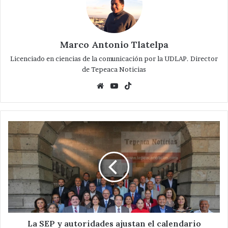
Marco Antonio Tlatelpa
Licenciado en ciencias de la comunicación por la UDLAP. Director
de Tepeaca Noticias
Website
YouTube
TikTok
La
SEP
y
autoridades
ajustan
el
calendario
escolar
2025-
2026
La SEP y autoridades ajustan el calendario