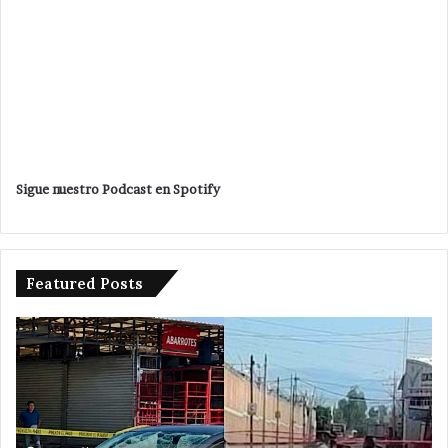
Sigue nuestro Podcast en Spotify
Featured Posts
Da
De
banderazo
a
Velázquez
tr
Romero
e
a
ac
ampliación
p