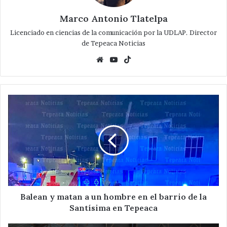
Marco Antonio Tlatelpa
Licenciado en ciencias de la comunicación por la UDLAP. Director
de Tepeaca Noticias
Website
YouTube
TikTok
Balean
y
matan
a
un
hombre
en
el
barrio
de
Balean y matan a un hombre en el barrio de la
la
Santísima en Tepeaca
Santísima