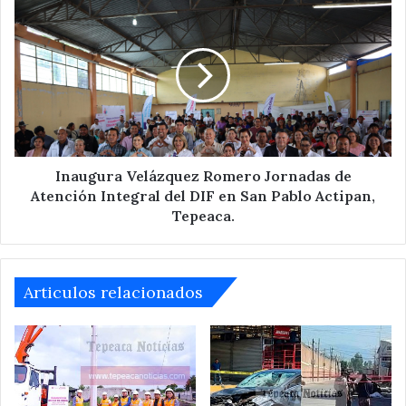
en
Inaugura
Tepeaca
Velázquez
Romero
Jornadas
de
Atención
Integral
del
DIF
en
Inaugura Velázquez Romero Jornadas de
San
Atención Integral del DIF en San Pablo Actipan,
Pablo
Tepeaca.
Actipan,
Tepeaca.
Articulos relacionados