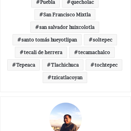
Puebla
quecholac
San Francisco Mixtla
san salvador huixcolotla
santo tomás hueyotlipan
soltepec
tecali de herrera
tecamachalco
Tepeaca
Tlachichuca
tochtepec
tzicatlacoyan