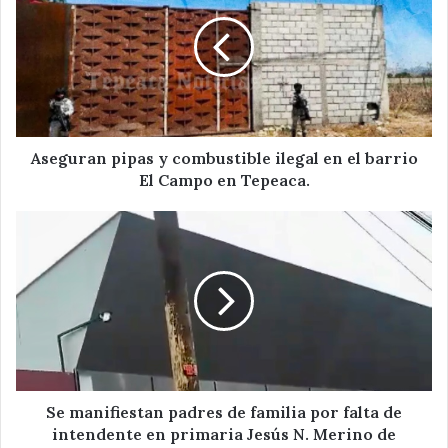
y
combustible
ilegal
en
el
barrio
El
Campo
Aseguran pipas y combustible ilegal en el barrio
en
El Campo en Tepeaca.
Tepeaca.
Se
manifiestan
padres
de
familia
por
falta
de
intendente
en
Se manifiestan padres de familia por falta de
primaria
intendente en primaria Jesús N. Merino de