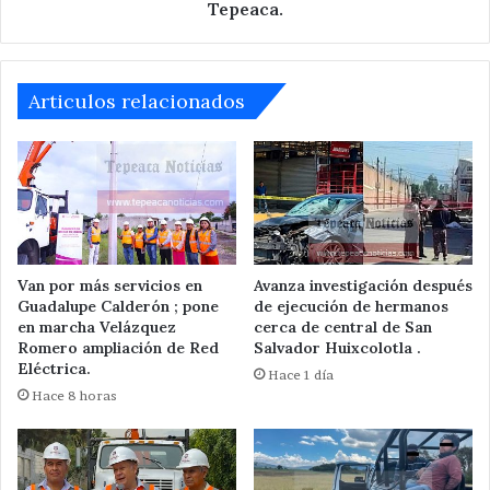
Jesús
Tepeaca.
N.
Merino
de
Tepeaca.
Articulos relacionados
Van por más servicios en
Avanza investigación después
Guadalupe Calderón ; pone
de ejecución de hermanos
en marcha Velázquez
cerca de central de San
Romero ampliación de Red
Salvador Huixcolotla .
Eléctrica.
Hace 1 día
Hace 8 horas