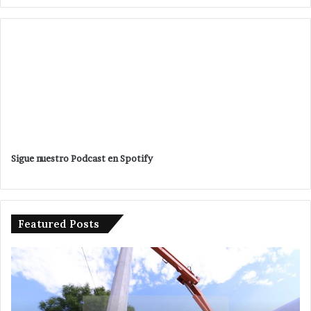
Sigue nuestro Podcast en Spotify
Featured Posts
Van
por
más
servicios