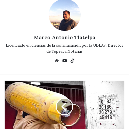
Marco Antonio Tlatelpa
Licenciado en ciencias de la comunicación por la UDLAP. Director
de Tepeaca Noticias
Website
YouTube
TikTok
Sin
cambios
precio
del
gas
LP
en
Tepeaca