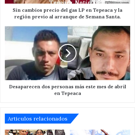
y
la
Sin cambios precio del gas LP en Tepeaca y la
región
región previo al arranque de Semana Santa.
previo
al
Desaparecen
arranque
dos
de
personas
Semana
más
Santa.
este
mes
de
abril
en
Tepeaca
Desaparecen dos personas más este mes de abril
en Tepeaca
Articulos relacionados