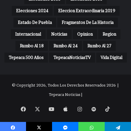
Elecciones 2024
Eleccion Extraordinaria 2019
Estado De Puebla
Fragmentos De La Historia
Internacional
Noticias
Opinion
Region
Rumbo Al 18
Rumbo Al 24
Rumbo Al 27
Tepeaca 500 Años
TepeacaNoticiasTV
Vida Digital
© Copyright 2026, Todos Los Derechos Reservados 2026 |
Tepeaca Noticias |
Facebook
X
YouTube
Apple
Instagram
Spotify
TikTok