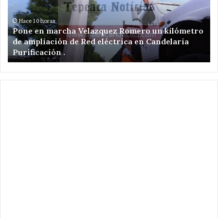
en
Guadalupe
Calderón
Hace 2 días
tro
Van por más servicios en Guadalupe Calderón ;
;
pone en marcha Velázquez Romero ampliación
pone
de Red Eléctrica.
en
marcha
Velázquez
Romero
ampliación
de
Red
Eléctrica.