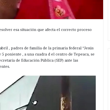
solver esa situación que afecta el correcto proceso
ril , padres de familia de la primaria federal “Jesús
 y 5 poniente , a una cuadra d el centro de Tepeaca, se
ecretaría de Educación Pública (SEP) ante las
entes.
Avanza
investigación
después
de
ejecución
Hace 1 día
de
rvicios en
Avanza investigación después
hermanos
erón ; pone en
de ejecución de hermanos cer
cerca
uez Romero
de central de San Salvador