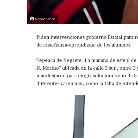
Screenshot
Piden intervenciones gobierno Estatal para re
de enseñanza-aprendizaje de los alumnos.
Tepeaca de Negrete.-La mañana de este 8 de ab
N. Merino” ubicada en la calle 3 sur , entre 3
manifestaron para exigir soluciones ante la S
diferentes carencias , como la falta de intend
Ampliará
Van
dil
por
de
más
Tepeaca
servicios
red
en
Hace 17 horas
léctrica
Guadalupe
Van por más se
Hace 3 días
en
Calderón
Ampliará edil de Tepeaca red
Guadalupe Cald
San
;
eléctrica en San Nicolás
marcha Velázq