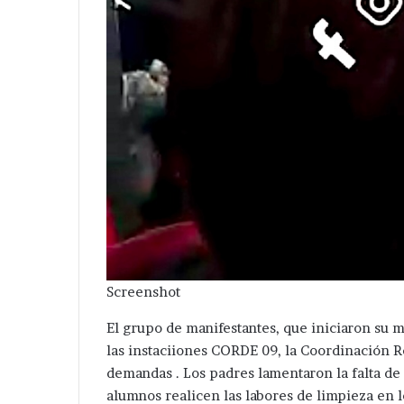
Screenshot
El grupo de manifestantes, que iniciaron su 
las instaciiones CORDE 09, la Coordinación R
demandas . Los padres lamentaron la falta d
alumnos realicen las labores de limpieza en l