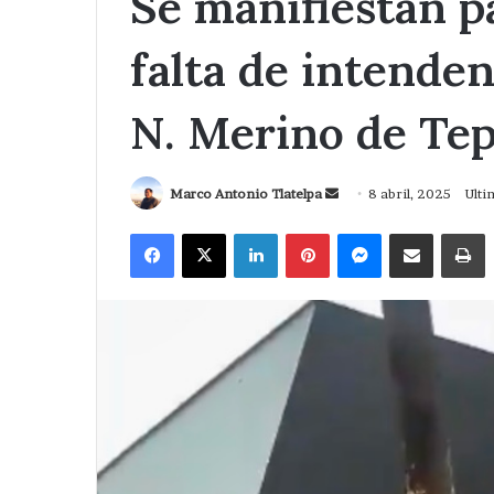
Se manifiestan p
falta de intende
N. Merino de Tep
Send
Marco Antonio Tlatelpa
8 abril, 2025
Ulti
an
Facebook
X
LinkedIn
Pinterest
Messenger
Compartir via Correo
I
email