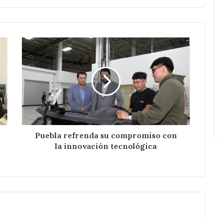
Red
Eléctrica.
Puebla
refrenda
su
compromiso
con
la
innovación
tecnológica
Puebla refrenda su compromiso con
la innovación tecnológica