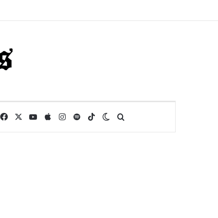
Facebook
X
YouTube
Apple
Instagram
Spotify
TikTok
Switch skin
Buscar