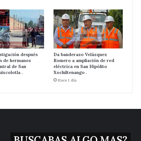
stigación después
Da banderazo Velázquez
ón de hermanos
Romero a ampliación de red
ntral de San
eléctrica en San Hipólito
ixcolotla .
Xochiltenango .
Hace 1 día
BUSCABAS ALGO MAS?