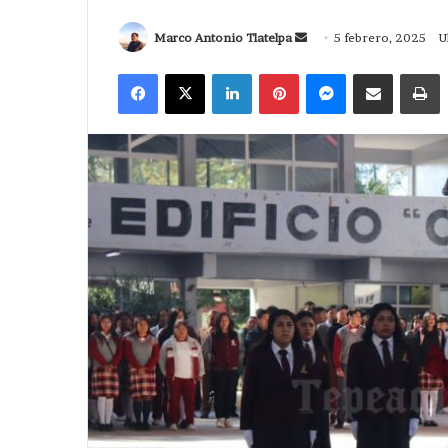
Send
Marco Antonio Tlatelpa
5 febrero, 2025
U
an
Facebook
X
LinkedIn
Pinterest
Messenger
Compartir via Correo
I
email