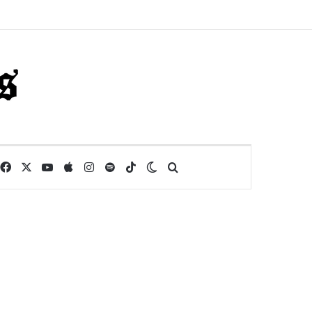
Facebook
X
YouTube
Apple
Instagram
Spotify
TikTok
Switch skin
Buscar