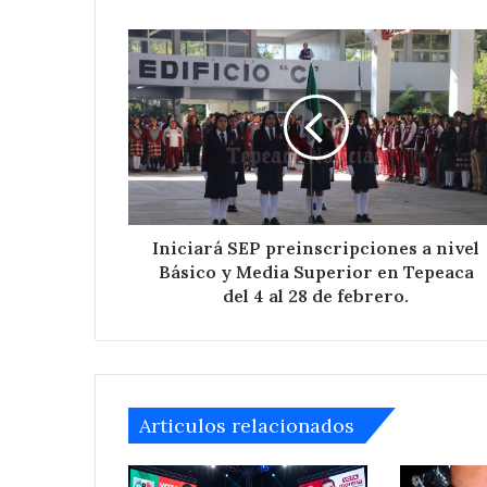
Iniciará
SEP
preinscripciones
a
nivel
Básico
y
Media
Superior
en
Iniciará SEP preinscripciones a nivel
Tepeaca
Básico y Media Superior en Tepeaca
del
del 4 al 28 de febrero.
4
al
28
de
febrero.
Articulos relacionados