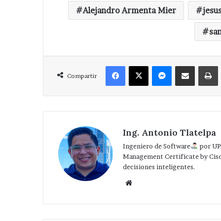
Red
Alejandro Armenta Mier
jesu
Eléctrica.
san
Facebook
X
Messenger
Compartir via Correo
Compartir
Ing. Antonio Tlatelpa
Ingeniero de Software
por UP
Management Certificate by Cis
decisiones inteligentes.
Website