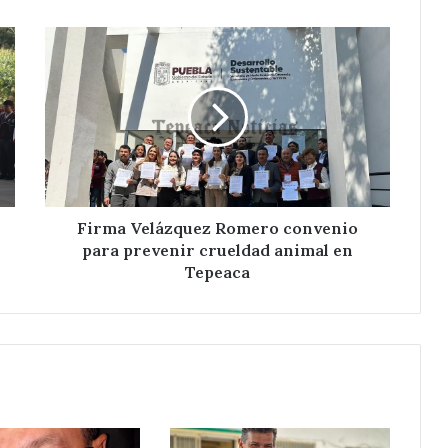
Firma
Velázquez
Romero
convenio
para
prevenir
crueldad
animal
en
Tepeaca
Firma Velázquez Romero convenio
para prevenir crueldad animal en
Tepeaca