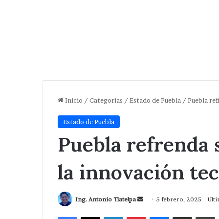
Inicio
/
Categorias
/
Estado de Puebla
/
Puebla re
Estado de Puebla
Puebla refrenda
la innovación te
Send
Ing. Antonio Tlatelpa
5 febrero, 2025
Ulti
an
Facebook
X
LinkedIn
Pinterest
Messenger
Compartir via Correo
I